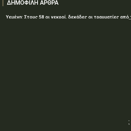
ΔΗΜΟΦΙΛΗ ΑΡΘΡΑ
Υεμένη: Στους 58 οι νεκροί, δεκάδες οι τραυματίες από
επίθεση των Χούθι σε κυβερνητικές δυνάμεις
Τραμπ: Ο πόλεμος με το Ιράν «θα τελειώσει σύντομα»
ΥΠ.ΠΡΟ.ΠΟ.: «Έγκριση δαπάνης, εξήντα ενός χιλιάδων
εξακοσίων εβδομήντα ευρώ και είκοσι δύο λεπτών
(61.670,22€), για την τροφοδοσία κρατουμένων του
ΠΡΟ.ΚΕ.Κ.Α Ορεστιάδας, που παραβίασαν...
ΥΠ.ΠΡΟ.ΠΟ.: ΠΡΟΣΩΡΙΝΕΣ ΚΥΚΛΟΦΟΡΙΑΚΕΣ ΡΥΘΜΙΣΕΙΣ
ΥΠΕΘΑ: «Αναβάθμιση – Επέκταση του Υφιστάμενου ΒΝΣ
Αλεξανδρούπολης, με σκοπό τη λειτουργία Βρεφικού