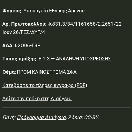
Φορέας:
Υπουργείο Εθνικής Άμυνας
Αρ. Πρωτοκόλλου:
Φ.831.3/34/1161658/Σ.2651/22
Ιουν 26/ΓΕΣ/ΔΥΓ/4
ΑΔΑ:
62Ο06-Γ9Ρ
Τύπος πράξης:
Β.1.3 — ΑΝΑΛΗΨΗ ΥΠΟΧΡΕΩΣΗΣ
Θέμα:
ΠΡΟΜ ΚΛΙΝΟΣΤΡΩΜΑ ΣΦΑ
Κατεβάστε το πλήρες έγγραφο (PDF)
Δείτε την πράξη στη Διαύγεια
Πηγή:
Πρόγραμμα Διαύγεια
. Άδεια: CC-BY.