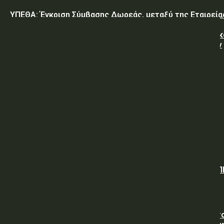
ΥΠΕΘΑ: Έγκριση Σύμβασης Δωρεάς, μεταξύ της Εταιρεία
«GREEN PIXEL PRODUCTIONS Α.Ε.» ως δωρητή, του
Ελληνικού Δημοσίου – Υπουργείο-Εθνικής Άμυνας-Γενικ
Επιτελείο Αεροπορίας-Σχολή Μονίμων Υπαξιωματικών
Αεροπορίας...
ΥΠΕΘΑ: ΠΡΟΜΗΘΕΙΑ ΕΦΟΔΙΩΝ «ΕΙΔΩΝ ΚΡΕΑΤΩΝ ΚΑΙ
ΠΟΥΛΕΡΙΚΩΝ»
ΥΠΕΘΑ: ΠΡΟΣΚΛΗΣΗ ΥΠΟΒΟΛΗΣ ΠΡΟΣΦΟΡΩΝ
Όμιλος ΔΕΗ: Νέα συμφωνία για χαρτοφυλάκιο έργων ΑΠ
άνω των 2 GW σε Πολωνία και Ουγγαρία
ΥΠ.ΠΡΟ.ΠΟ.: «Προσωρινές κυκλοφοριακές ρυθμίσεις στ