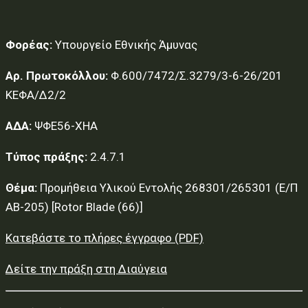
Φορέας:
Υπουργείο Εθνικής Άμυνας
Αρ. Πρωτοκόλλου:
Φ.600/7472/Σ.3279/3-6-26/201
ΚΕΦΑ/Δ2/2
ΑΔΑ:
ΨΦΕ56-ΧΗΑ
Τύπος πράξης:
2.4.7.1
Θέμα:
Προμήθεια Υλικού Εντολής 268301/265301 (Ε/Π
ΑΒ-205) [Rotor Blade (66)]
Κατεβάστε το πλήρες έγγραφο (PDF)
Δείτε την πράξη στη Διαύγεια