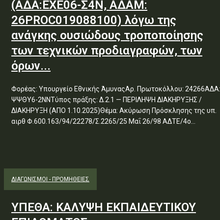
(ΑΔΑ:ΕΧΕ06-Σ4Ν, ΑΔΑΜ:
26PROC019088100) λόγω της
ανάγκης ουσιώδους τροποποίησης
των τεχνικών προδιαγραφών, των
όρων...
Φορέας: Υπουργείο Εθνικής ΆμυναςΑρ. Πρωτοκόλλου: 24266ΑΔΑ
ΨΨΘΥ6-2ΝΝΤύπος πράξης: Δ.2.1 — ΠΕΡΙΛΗΨΗ ΔΙΑΚΗΡΥΞΗΣ /
ΔΙΑΚΗΡΥΞΗ (ΑΠΟ 1.10.2025)Θέμα: Ακύρωση Πρόσκλησης της υπ.
αιρθ Φ.600.163/94/22278/Σ.2265/25 Μαΐ 26/98 ΑΔΤΕ/4ο...
ΔΙΑΓΩΝΙΣΜΟΊ - ΠΡΟΜΉΘΕΙΕΣ
ΥΠΕΘΑ: ΚΑΛΥΨΗ ΕΚΠΑΙΔΕΥΤΙΚΟΥ