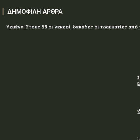
ΔΗΜΟΦΙΛΗ ΑΡΘΡΑ
Υεμένη: Στους 58 οι νεκροί, δεκάδες οι τραυματίες από
επίθεση των Χούθι σε κυβερνητικές δυνάμεις
Τραμπ: Ο πόλεμος με το Ιράν «θα τελειώσει σύντομα»
ΥΠ.ΠΡΟ.ΠΟ.: Απευθείας ανάθεση συμφωνίας για την πα
υπηρεσιών κλειδαρά για τη σφράγιση οικίας στα Μέγαρα
λόγω αιφνιδίου θανάτου και απουσίας συγγενών
Γαλλική «ψήφος εμπιστοσύνης» στην ηλεκτρική διασύν
Ελλάδας – Κύπρου με την είσοδο της Meridiam
Viohalco: Εκτόξευση 62% στα κέρδη και ισχυρή ανάπτυξ