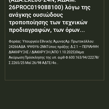
26PROC019088100) λόγω της
ανάγκης ουσιώδους
τροποποίησης των τεχνικών
προδιαγραφών, των όρων...
Φορέας: Υπουργείο Εθνικής ΆμυναςΑρ. Πρωτοκόλλου:
24266ΑΔΑ: ΨΨΘΥ6-2ΝΝΤύπος πράξης: Δ.2.1 — ΠΕΡΙΛΗΨΗ
ΔΙΑΚΗΡΥΞΗΣ / ΔΙΑΚΗΡΥΞΗ (ΑΠΟ 1.10.2025)Θέμα:
Ακύρωση Πρόσκλησης της υπ. αιρθ Φ.600.163/94/22278/
Σ.2265/25 Μαΐ 26/98 ΑΔΤΕ/4ο...