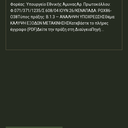
Φορέας: Υπουργείο Εθνικής ΆμυναςΑρ. Πρωτοκόλλου:
Φ.071/371/1235/Σ.608/04 ΙΟΥΝ 26/ΚΕΝΑΠΑΔΑ: ΡΩΧ86-
Ο38Τύπος πράξης: Β.1.3 — ΑΝΑΛΗΨΗ ΥΠΟΧΡΕΩΣΗΣΘέμα:
ΚΑΛΥΨΗ ΕΞΟΔΩΝ ΜΕΤΑΚΙΝΗΣΗΣΚατεβάστε το πλήρες
έγγραφο (PDF)Δείτε την πράξη στη ΔιαύγειαΠηγή:...