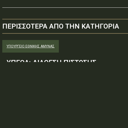
ΠΕΡΙΣΣΟΤΕΡΑ ΑΠΟ ΤΗΝ ΚΑΤΗΓΟΡΙΑ
ΥΠΟΥΡΓΕΊΟ ΕΘΝΙΚΉΣ ΆΜΥΝΑΣ
ΥΠΕΘΑ: ΔΙΑΘΕΣΗ ΠΙΣΤΩΣΗΣ
Φορέας: Υπουργείο Εθνικής ΆμυναςΑρ. Πρωτοκόλλου: 650887ΑΔΑ
— ΑΝΑΛΗΨΗ ΥΠΟΧΡΕΩΣΗΣΘέμα: ΔΙΑΘΕΣΗ ΠΙΣΤΩΣΗΣΚατεβάστε το π
πράξη στη ΔιαύγειαΠηγή: Πρόγραμμα Διαύγεια. Άδεια:...
ΥΠΟΥΡΓΕΊΟ ΕΘΝΙΚΉΣ ΆΜΥΝΑΣ