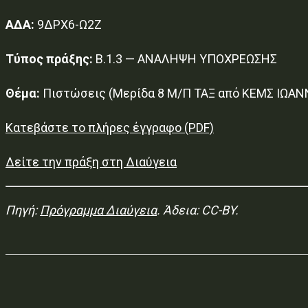
ΑΔΑ:
9ΔΡΧ6-Ω2Ζ
Τύπος πράξης:
Β.1.3 — ΑΝΑΛΗΨΗ ΥΠΟΧΡΕΩΣΗΣ
Θέμα:
Πιστώσεις (Μερίδα 8 Μ/Π ΤΑΞ από ΚΕΜΣ ΙΩΑΝ
Κατεβάστε το πλήρες έγγραφο (PDF)
Δείτε την πράξη στη Διαύγεια
Πηγή:
Πρόγραμμα Διαύγεια
. Άδεια: CC-BY.