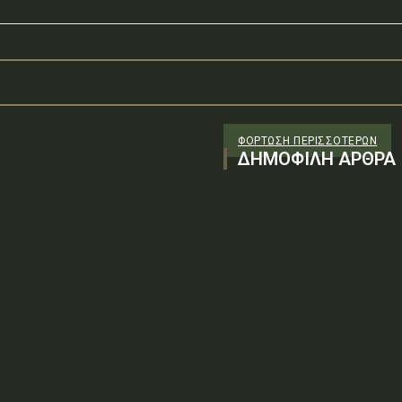
ΦΌΡΤΩΣΗ ΠΕΡΙΣΣΟΤΈΡΩΝ
ΔΗΜΟΦΙΛΗ ΑΡΘΡΑ
: Ψ0Υ96-ΓΔΦΤύπος πράξης: Β.1.3
λήρες έγγραφο (PDF)Δείτε την