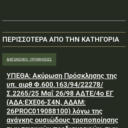
ΠΕΡΙΣΣΟΤΕΡΑ ΑΠΟ ΤΗΝ ΚΑΤΗΓΟΡΙΑ
ΔΙΑΓΩΝΙΣΜΟΊ - ΠΡΟΜΉΘΕΙΕΣ
ΥΠΕΘΑ: Ακύρωση Πρόσκλησης της
υπ. αιρθ Φ.600.163/94/22278/
Σ.2265/25 Μαΐ 26/98 ΑΔΤΕ/4ο ΕΓ
(ΑΔΑ:ΕΧΕ06-Σ4Ν, ΑΔΑΜ:
26PROC019088100) λόγω της
ανάγκης ουσιώδους τροποποίησης