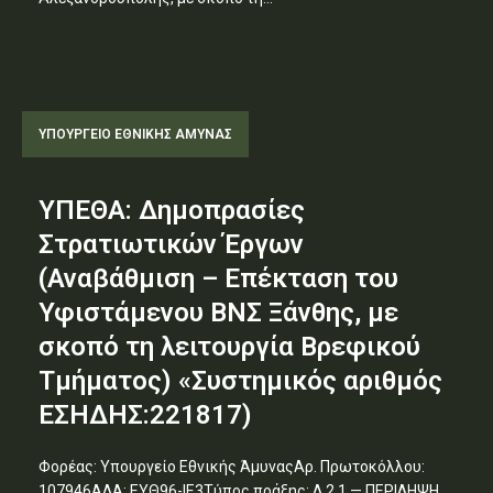
ΥΠΟΥΡΓΕΊΟ ΕΘΝΙΚΉΣ ΆΜΥΝΑΣ
ΥΠΕΘΑ: Δημοπρασίες
Στρατιωτικών Έργων
(Αναβάθμιση – Επέκταση του
Υφιστάμενου ΒΝΣ Ξάνθης, με
σκοπό τη λειτουργία Βρεφικού
Τμήματος) «Συστημικός αριθμός
ΕΣΗΔΗΣ:221817)
Φορέας: Υπουργείο Εθνικής ΆμυναςΑρ. Πρωτοκόλλου:
107946ΑΔΑ: ΕΥΘ96-ΙΕ3Τύπος πράξης: Δ.2.1 — ΠΕΡΙΛΗΨΗ