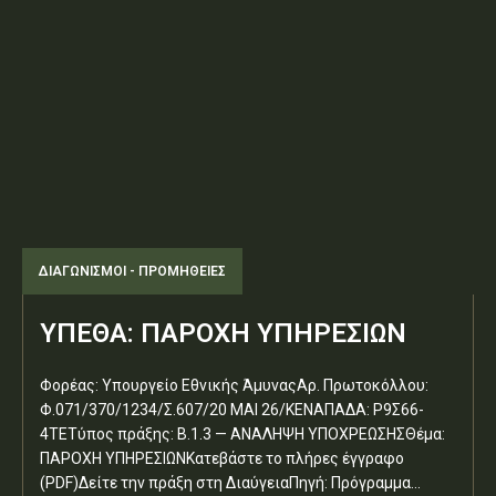
ΔΙΑΓΩΝΙΣΜΟΊ - ΠΡΟΜΉΘΕΙΕΣ
ΥΠΕΘΑ: ΠΑΡΟΧΗ ΥΠΗΡΕΣΙΩΝ
Φορέας: Υπουργείο Εθνικής ΆμυναςΑρ. Πρωτοκόλλου:
Φ.071/370/1234/Σ.607/20 ΜΑΙ 26/ΚΕΝΑΠΑΔΑ: Ρ9Σ66-
4ΤΕΤύπος πράξης: Β.1.3 — ΑΝΑΛΗΨΗ ΥΠΟΧΡΕΩΣΗΣΘέμα:
ΠΑΡΟΧΗ ΥΠΗΡΕΣΙΩΝΚατεβάστε το πλήρες έγγραφο
(PDF)Δείτε την πράξη στη ΔιαύγειαΠηγή: Πρόγραμμα...