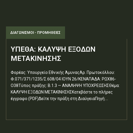
ΔΙΑΓΩΝΙΣΜΟΊ - ΠΡΟΜΉΘΕΙΕΣ
ΥΠΕΘΑ: ΚΑΛΥΨΗ ΕΞΟΔΩΝ
ΜΕΤΑΚΙΝΗΣΗΣ
Φορέας: Υπουργείο Εθνικής ΆμυναςΑρ. Πρωτοκόλλου:
Φ.071/371/1235/Σ.608/04 ΙΟΥΝ 26/ΚΕΝΑΠΑΔΑ: ΡΩΧ86-
Ο38Τύπος πράξης: Β.1.3 — ΑΝΑΛΗΨΗ ΥΠΟΧΡΕΩΣΗΣΘέμα:
ΚΑΛΥΨΗ ΕΞΟΔΩΝ ΜΕΤΑΚΙΝΗΣΗΣΚατεβάστε το πλήρες
έγγραφο (PDF)Δείτε την πράξη στη ΔιαύγειαΠηγή:...