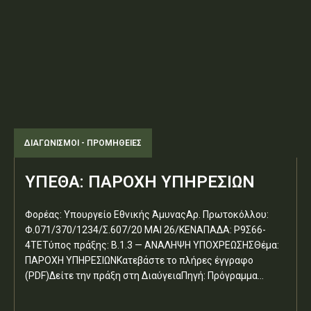
ΔΙΑΓΩΝΙΣΜΟΊ - ΠΡΟΜΉΘΕΙΕΣ
ΥΠΕΘΑ: ΠΑΡΟΧΗ ΥΠΗΡΕΣΙΩΝ
Φορέας: Υπουργείο Εθνικής ΆμυναςΑρ. Πρωτοκόλλου:
Φ.071/370/1234/Σ.607/20 ΜΑΙ 26/ΚΕΝΑΠΑΔΑ: Ρ9Σ66-
4ΤΕΤύπος πράξης: Β.1.3 — ΑΝΑΛΗΨΗ ΥΠΟΧΡΕΩΣΗΣΘέμα:
ΠΑΡΟΧΗ ΥΠΗΡΕΣΙΩΝΚατεβάστε το πλήρες έγγραφο
(PDF)Δείτε την πράξη στη ΔιαύγειαΠηγή: Πρόγραμμα...