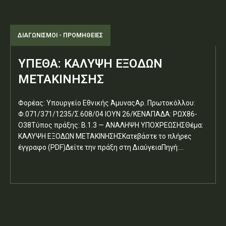
ΔΙΑΓΩΝΙΣΜΟΊ - ΠΡΟΜΉΘΕΙΕΣ
ΥΠΕΘΑ: ΚΑΛΥΨΗ ΕΞΟΔΩΝ
ΜΕΤΑΚΙΝΗΣΗΣ
Φορέας: Υπουργείο Εθνικής ΆμυναςΑρ. Πρωτοκόλλου:
Φ.071/371/1235/Σ.608/04 ΙΟΥΝ 26/ΚΕΝΑΠΑΔΑ: ΡΩΧ86-
Ο38Τύπος πράξης: Β.1.3 — ΑΝΑΛΗΨΗ ΥΠΟΧΡΕΩΣΗΣΘέμα:
ΚΑΛΥΨΗ ΕΞΟΔΩΝ ΜΕΤΑΚΙΝΗΣΗΣΚατεβάστε το πλήρες
έγγραφο (PDF)Δείτε την πράξη στη ΔιαύγειαΠηγή:...