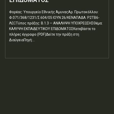
Φορέας: Υπουργείο Εθνικής ΆμυναςΑρ. Πρωτοκόλλου:
Φ.071/368/1231/Σ.604/05 ΙΟΥΝ 26/ΚΕΝΑΠΑΔΑ: Ρ2ΤΒ6-
ΛΩΞΤύπος πράξης: Β.1.3 — ΑΝΑΛΗΨΗ ΥΠΟΧΡΕΩΣΗΣΘέμα:
ΚΑΛΥΨΗ ΕΚΠΑΙΔΕΥΤΙΚΟΥ ΕΠΙΔΟΜΑΤΟΣΚατεβάστε το
πλήρες έγγραφο (PDF)Δείτε την πράξη στη
ΔιαύγειαΠηγή:...