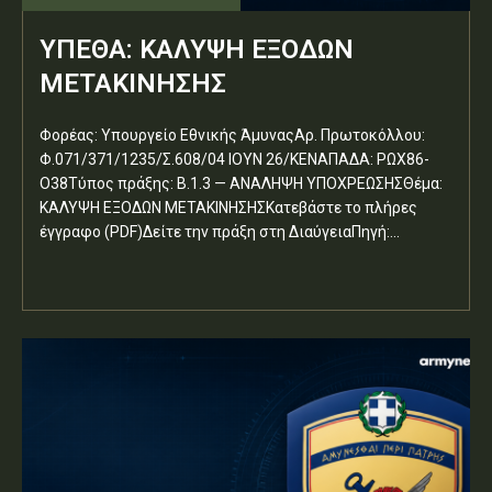
ΥΠΕΘΑ: ΚΑΛΥΨΗ ΕΞΟΔΩΝ
ΜΕΤΑΚΙΝΗΣΗΣ
Φορέας: Υπουργείο Εθνικής ΆμυναςΑρ. Πρωτοκόλλου:
Φ.071/371/1235/Σ.608/04 ΙΟΥΝ 26/ΚΕΝΑΠΑΔΑ: ΡΩΧ86-
Ο38Τύπος πράξης: Β.1.3 — ΑΝΑΛΗΨΗ ΥΠΟΧΡΕΩΣΗΣΘέμα:
ΚΑΛΥΨΗ ΕΞΟΔΩΝ ΜΕΤΑΚΙΝΗΣΗΣΚατεβάστε το πλήρες
έγγραφο (PDF)Δείτε την πράξη στη ΔιαύγειαΠηγή:...