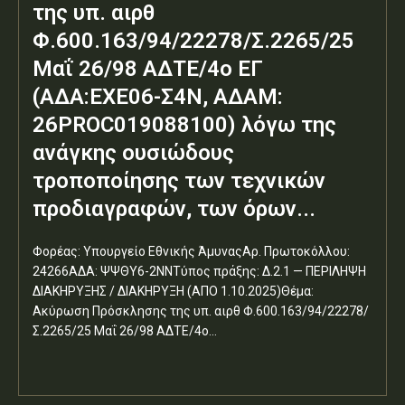
της υπ. αιρθ
Φ.600.163/94/22278/Σ.2265/25
Μαΐ 26/98 ΑΔΤΕ/4ο ΕΓ
(ΑΔΑ:ΕΧΕ06-Σ4Ν, ΑΔΑΜ:
26PROC019088100) λόγω της
ανάγκης ουσιώδους
τροποποίησης των τεχνικών
προδιαγραφών, των όρων...
Φορέας: Υπουργείο Εθνικής ΆμυναςΑρ. Πρωτοκόλλου:
24266ΑΔΑ: ΨΨΘΥ6-2ΝΝΤύπος πράξης: Δ.2.1 — ΠΕΡΙΛΗΨΗ
ΔΙΑΚΗΡΥΞΗΣ / ΔΙΑΚΗΡΥΞΗ (ΑΠΟ 1.10.2025)Θέμα:
Ακύρωση Πρόσκλησης της υπ. αιρθ Φ.600.163/94/22278/
Σ.2265/25 Μαΐ 26/98 ΑΔΤΕ/4ο...