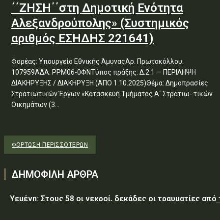
΄΄ΖΗΣΗ΄΄στη Δημοτική Ενότητα
Αλεξανδρούπολης» (Συστημικός
αριθμός ΕΣΗΔΗΣ 221641)
Φορέας: Υπουργείο Εθνικής ΆμυναςΑρ. Πρωτοκόλλου:
107959ΑΔΑ: ΡΡΜ06-0ΦΝΤύπος πράξης: Δ.2.1 — ΠΕΡΙΛΗΨΗ
ΔΙΑΚΗΡΥΞΗΣ / ΔΙΑΚΗΡΥΞΗ (ΑΠΟ 1.10.2025)Θέμα: Δημοπρασίες
Στρατιωτικών Έργων «Κατασκευή Τμήματος Α΄ Στρατιω- τικών
Οικημάτων (3...
ΦΌΡΤΩΣΗ ΠΕΡΙΣΣΟΤΈΡΩΝ
ΔΗΜΟΦΙΛΗ ΑΡΘΡΑ
Υεμένη: Στους 58 οι νεκροί, δεκάδες οι τραυματίες από
επίθεση των Χούθι σε κυβερνητικές δυνάμεις