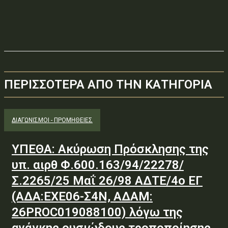
ΠΕΡΙΣΣΟΤΕΡΑ ΑΠΟ ΤΗΝ ΚΑΤΗΓΟΡΙΑ
ΔΙΑΓΩΝΙΣΜΟΊ - ΠΡΟΜΉΘΕΙΕΣ
ΥΠΕΘΑ: Ακύρωση Πρόσκλησης της
υπ. αιρθ Φ.600.163/94/22278/
Σ.2265/25 Μαΐ 26/98 ΑΔΤΕ/4ο ΕΓ
(ΑΔΑ:ΕΧΕ06-Σ4Ν, ΑΔΑΜ:
26PROC019088100) λόγω της