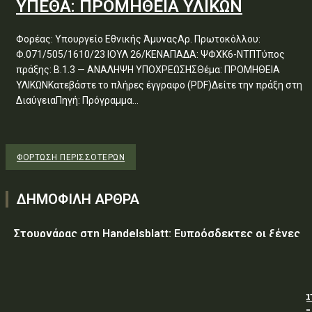
ΥΠΕΘΑ: ΠΡΟΜΗΘΕΙΑ ΥΛΙΚΩΝ
Φορέας: Υπουργείο Εθνικής ΆμυναςΑρ. Πρωτοκόλλου:
Φ.071/505/1610/23 ΙΟΥΛ 26/ΚΕΝΑΠΑΔΑ: ΨΦΧΚ6-ΝΤΠΤύπος
πράξης: Β.1.3 — ΑΝΑΛΗΨΗ ΥΠΟΧΡΕΩΣΗΣΘέμα: ΠΡΟΜΗΘΕΙΑ
ΥΛΙΚΩΝΚατεβάστε το πλήρες έγγραφο (PDF)Δείτε την πράξη στη
ΔιαύγειαΠηγή: Πρόγραμμα...
ΦΌΡΤΩΣΗ ΠΕΡΙΣΣΟΤΈΡΩΝ
ΔΗΜΟΦΙΛΗ ΑΡΘΡΑ
Στουρνάρας στη Handelsblatt: Ευπρόσδεκτες οι ξένες
συμμετοχές στις ελληνικές τράπεζες
ΥΠ.ΠΡΟ.ΠΟ.: « Προσωρινές κυκλοφοριακές ρυθμίσεις κα
τον 7ο Λαϊκό Αγώνα Δρόμου φράγμα Λίμνης Πλαστήρα –