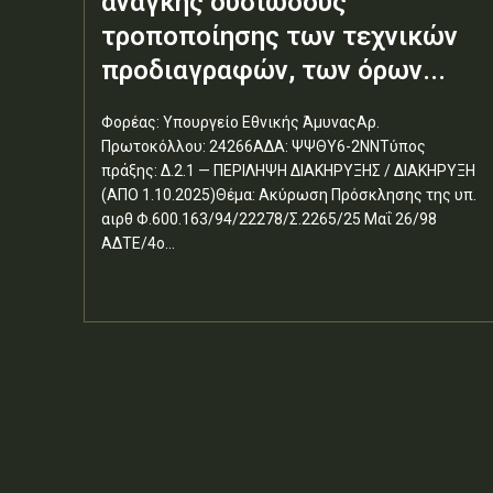
ανάγκης ουσιώδους
τροποποίησης των τεχνικών
προδιαγραφών, των όρων...
Φορέας: Υπουργείο Εθνικής ΆμυναςΑρ.
Πρωτοκόλλου: 24266ΑΔΑ: ΨΨΘΥ6-2ΝΝΤύπος
πράξης: Δ.2.1 — ΠΕΡΙΛΗΨΗ ΔΙΑΚΗΡΥΞΗΣ / ΔΙΑΚΗΡΥΞΗ
(ΑΠΟ 1.10.2025)Θέμα: Ακύρωση Πρόσκλησης της υπ.
αιρθ Φ.600.163/94/22278/Σ.2265/25 Μαΐ 26/98
ΑΔΤΕ/4ο...