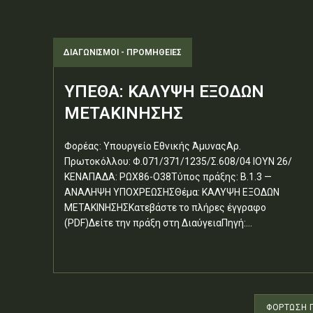
ΔΙΑΓΩΝΙΣΜΟΊ - ΠΡΟΜΉΘΕΙΕΣ
ΥΠΕΘΑ: ΚΑΛΥΨΗ ΕΞΟΔΩΝ
ΜΕΤΑΚΙΝΗΣΗΣ
Φορέας: Υπουργείο Εθνικής ΆμυναςΑρ.
Πρωτοκόλλου: Φ.071/371/1235/Σ.608/04 ΙΟΥΝ 26/
ΚΕΝΑΠΑΔΑ: ΡΩΧ86-Ο38Τύπος πράξης: Β.1.3 —
ΑΝΑΛΗΨΗ ΥΠΟΧΡΕΩΣΗΣΘέμα: ΚΑΛΥΨΗ ΕΞΟΔΩΝ
ΜΕΤΑΚΙΝΗΣΗΣΚατεβάστε το πλήρες έγγραφο
(PDF)Δείτε την πράξη στη ΔιαύγειαΠηγή:...
ΦΌΡΤΩΣΗ 