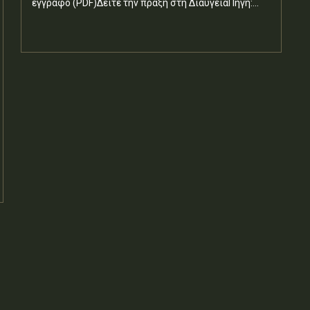
έγγραφο (PDF)Δείτε την πράξη στη ΔιαύγειαΠηγή:...