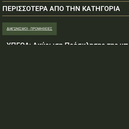
ΠΕΡΙΣΣΟΤΕΡΑ ΑΠΟ ΤΗΝ ΚΑΤΗΓΟΡΙΑ
ΔΙΑΓΩΝΙΣΜΟΊ - ΠΡΟΜΉΘΕΙΕΣ
ΥΠΕΘΑ: Ακύρωση Πρόσκλησης της υπ.
Φ.600.163/94/22278/Σ.2265/25 Μαΐ 
(ΑΔΑ:ΕΧΕ06-Σ4Ν, ΑΔΑΜ: 26PROC0190
ανάγκης ουσιώδους τροποποίησης τω
προδιαγραφών, των όρων...
Φορέας: Υπουργείο Εθνικής ΆμυναςΑρ. Πρωτοκόλλου: 24266ΑΔΑ
— ΠΕΡΙΛΗΨΗ ΔΙΑΚΗΡΥΞΗΣ / ΔΙΑΚΗΡΥΞΗ (ΑΠΟ 1.10.2025)Θέμα: Ακύ
Φ.600.163/94/22278/Σ.2265/25 Μαΐ 26/98 ΑΔΤΕ/4ο...