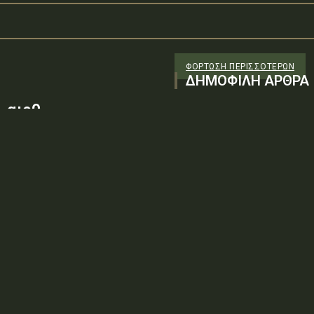
ΦΌΡΤΩΣΗ ΠΕΡΙΣΣΟΤΈΡΩΝ
ΔΗΜΟΦΙΛΗ ΑΡΘΡΑ
 αιρθ
26/98 ΑΔΤΕ/4ο ΕΓ
88100) λόγω της
ν τεχνικών
: ΨΨΘΥ6-2ΝΝΤύπος πράξης: Δ.2.1
ρωση Πρόσκλησης της υπ. αιρθ