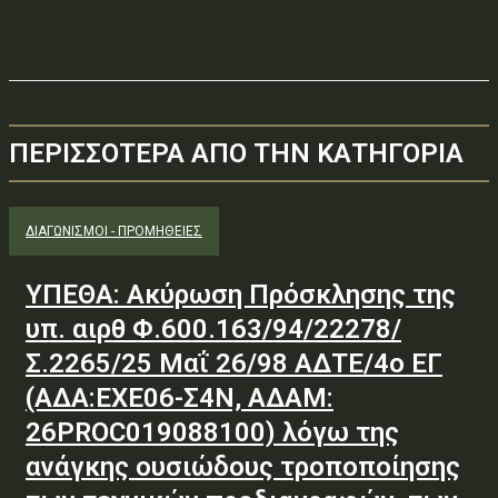
ΠΕΡΙΣΣΟΤΕΡΑ ΑΠΟ ΤΗΝ ΚΑΤΗΓΟΡΙΑ
ΔΙΑΓΩΝΙΣΜΟΊ - ΠΡΟΜΉΘΕΙΕΣ
ΥΠΕΘΑ: Ακύρωση Πρόσκλησης της
υπ. αιρθ Φ.600.163/94/22278/
Σ.2265/25 Μαΐ 26/98 ΑΔΤΕ/4ο ΕΓ
(ΑΔΑ:ΕΧΕ06-Σ4Ν, ΑΔΑΜ:
26PROC019088100) λόγω της
ανάγκης ουσιώδους τροποποίησης