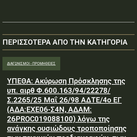
ΠΕΡΙΣΣΟΤΕΡΑ ΑΠΟ ΤΗΝ ΚΑΤΗΓΟΡΙΑ
ΔΙΑΓΩΝΙΣΜΟΊ - ΠΡΟΜΉΘΕΙΕΣ
ΥΠΕΘΑ: Ακύρωση Πρόσκλησης της
υπ. αιρθ Φ.600.163/94/22278/
Σ.2265/25 Μαΐ 26/98 ΑΔΤΕ/4ο ΕΓ
(ΑΔΑ:ΕΧΕ06-Σ4Ν, ΑΔΑΜ:
26PROC019088100) λόγω της
ανάγκης ουσιώδους τροποποίησης