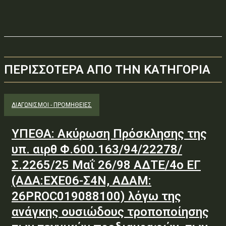
ΠΕΡΙΣΣΟΤΕΡΑ ΑΠΟ ΤΗΝ ΚΑΤΗΓΟΡΙΑ
ΔΙΑΓΩΝΙΣΜΟΊ - ΠΡΟΜΉΘΕΙΕΣ
ΥΠΕΘΑ: Ακύρωση Πρόσκλησης της
υπ. αιρθ Φ.600.163/94/22278/
Σ.2265/25 Μαΐ 26/98 ΑΔΤΕ/4ο ΕΓ
(ΑΔΑ:ΕΧΕ06-Σ4Ν, ΑΔΑΜ:
26PROC019088100) λόγω της
ανάγκης ουσιώδους τροποποίησης