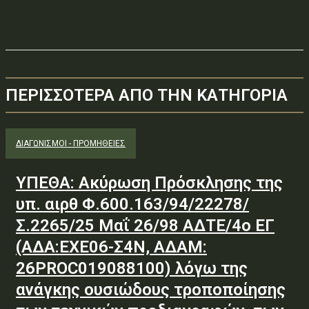
ΠΕΡΙΣΣΟΤΕΡΑ ΑΠΟ ΤΗΝ ΚΑΤΗΓΟΡΙΑ
ΔΙΑΓΩΝΙΣΜΟΊ - ΠΡΟΜΉΘΕΙΕΣ
ΥΠΕΘΑ: Ακύρωση Πρόσκλησης της
υπ. αιρθ Φ.600.163/94/22278/
Σ.2265/25 Μαΐ 26/98 ΑΔΤΕ/4ο ΕΓ
(ΑΔΑ:ΕΧΕ06-Σ4Ν, ΑΔΑΜ:
26PROC019088100) λόγω της
ανάγκης ουσιώδους τροποποίησης