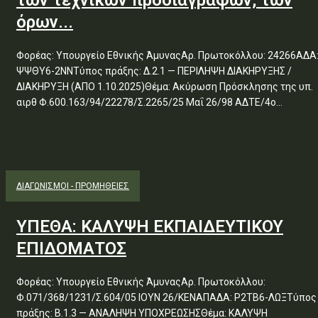
των τεχνικών προδιαγραφών, των
όρων...
Φορέας: Υπουργείο Εθνικής ΆμυναςΑρ. Πρωτοκόλλου: 24266ΑΔΑ
ΨΨΘΥ6-2ΝΝΤύπος πράξης: Δ.2.1 — ΠΕΡΙΛΗΨΗ ΔΙΑΚΗΡΥΞΗΣ /
ΔΙΑΚΗΡΥΞΗ (ΑΠΟ 1.10.2025)Θέμα: Ακύρωση Πρόσκλησης της υπ.
αιρθ Φ.600.163/94/22278/Σ.2265/25 Μαΐ 26/98 ΑΔΤΕ/4ο...
ΔΙΑΓΩΝΙΣΜΟΊ - ΠΡΟΜΉΘΕΙΕΣ
ΥΠΕΘΑ: ΚΑΛΥΨΗ ΕΚΠΑΙΔΕΥΤΙΚΟΥ
ΕΠΙΔΟΜΑΤΟΣ
Φορέας: Υπουργείο Εθνικής ΆμυναςΑρ. Πρωτοκόλλου:
Φ.071/368/1231/Σ.604/05 ΙΟΥΝ 26/ΚΕΝΑΠΑΔΑ: Ρ2ΤΒ6-ΛΩΞΤύπος
πράξης: Β.1.3 — ΑΝΑΛΗΨΗ ΥΠΟΧΡΕΩΣΗΣΘέμα: ΚΑΛΥΨΗ