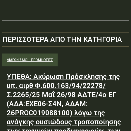
ΠΕΡΙΣΣΟΤΕΡΑ ΑΠΟ ΤΗΝ ΚΑΤΗΓΟΡΙΑ
ΔΙΑΓΩΝΙΣΜΟΊ - ΠΡΟΜΉΘΕΙΕΣ
ΥΠΕΘΑ: Ακύρωση Πρόσκλησης της
υπ. αιρθ Φ.600.163/94/22278/
Σ.2265/25 Μαΐ 26/98 ΑΔΤΕ/4ο ΕΓ
(ΑΔΑ:ΕΧΕ06-Σ4Ν, ΑΔΑΜ:
26PROC019088100) λόγω της
ανάγκης ουσιώδους τροποποίησης