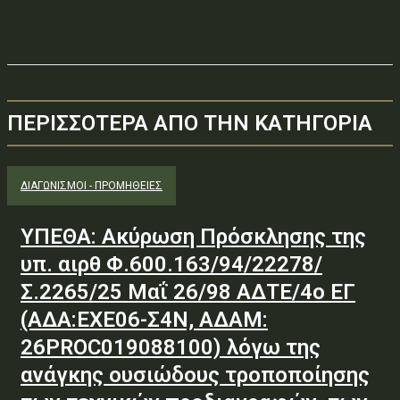
ΠΕΡΙΣΣΟΤΕΡΑ ΑΠΟ ΤΗΝ ΚΑΤΗΓΟΡΙΑ
ΔΙΑΓΩΝΙΣΜΟΊ - ΠΡΟΜΉΘΕΙΕΣ
ΥΠΕΘΑ: Ακύρωση Πρόσκλησης της
υπ. αιρθ Φ.600.163/94/22278/
Σ.2265/25 Μαΐ 26/98 ΑΔΤΕ/4ο ΕΓ
(ΑΔΑ:ΕΧΕ06-Σ4Ν, ΑΔΑΜ:
26PROC019088100) λόγω της
ανάγκης ουσιώδους τροποποίησης