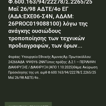
Φ.600.163/94/22278/Σ.2265/25
Μαΐ 26/98 ΑΔΤΕ/4ο ΕΓ
(ΑΔΑ:ΕΧΕ06-Σ4Ν, ΑΔΑΜ:
26PROC019088100) λόγω της
ανάγκης ουσιώδους
τροποποίησης των τεχνικών
προδιαγραφών, των όρων...
Φορέας: Υπουργείο Εθνικής ΆμυναςΑρ. Πρωτοκόλλου:
24266ΑΔΑ: ΨΨΘΥ6-2ΝΝΤύπος πράξης: Δ.2.1 — ΠΕΡΙΛΗΨΗ
ΔΙΑΚΗΡΥΞΗΣ / ΔΙΑΚΗΡΥΞΗ (ΑΠΟ 1.10.2025)Θέμα: Ακύρωση
Πρόσκλησης της υπ. αιρθ Φ.600.163/94/22278/Σ.2265/25
Μαΐ 26/98 ΑΔΤΕ/4ο...