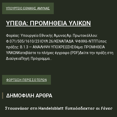
ΥΠΟΥΡΓΕΊΟ ΕΘΝΙΚΉΣ ΆΜΥΝΑΣ
ΥΠΕΘΑ: ΠΡΟΜΗΘΕΙΑ ΥΛΙΚΩΝ
Φορέας: Υπουργείο Εθνικής ΆμυναςΑρ. Πρωτοκόλλου:
Φ.071/505/1610/23 ΙΟΥΛ 26/ΚΕΝΑΠΑΔΑ: ΨΦΧΚ6-ΝΤΠΤύπος
πράξης: Β.1.3 — ΑΝΑΛΗΨΗ ΥΠΟΧΡΕΩΣΗΣΘέμα: ΠΡΟΜΗΘΕΙΑ
ΥΛΙΚΩΝΚατεβάστε το πλήρες έγγραφο (PDF)Δείτε την πράξη στη
ΔιαύγειαΠηγή: Πρόγραμμα...
ΦΌΡΤΩΣΗ ΠΕΡΙΣΣΟΤΈΡΩΝ
ΔΗΜΟΦΙΛΗ ΑΡΘΡΑ
Στουρνάρας στη Handelsblatt: Ευπρόσδεκτες οι ξένες
συμμετοχές στις ελληνικές τράπεζες