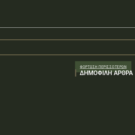
ΦΌΡΤΩΣΗ ΠΕΡΙΣΣΟΤΈΡΩΝ
ΔΗΜΟΦΙΛΗ ΑΡΘΡΑ
: Ψ0Υ96-ΓΔΦΤύπος πράξης: Β.1.3
λήρες έγγραφο (PDF)Δείτε την