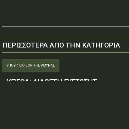
ΠΕΡΙΣΣΟΤΕΡΑ ΑΠΟ ΤΗΝ ΚΑΤΗΓΟΡΙΑ
ΥΠΟΥΡΓΕΊΟ ΕΘΝΙΚΉΣ ΆΜΥΝΑΣ
ΥΠΕΘΑ: ΔΙΑΘΕΣΗ ΠΙΣΤΩΣΗΣ
Φορέας: Υπουργείο Εθνικής ΆμυναςΑρ. Πρωτοκόλλου: 650887ΑΔΑ
— ΑΝΑΛΗΨΗ ΥΠΟΧΡΕΩΣΗΣΘέμα: ΔΙΑΘΕΣΗ ΠΙΣΤΩΣΗΣΚατεβάστε το π
πράξη στη ΔιαύγειαΠηγή: Πρόγραμμα Διαύγεια. Άδεια:...