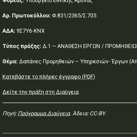
Φορέας:
Υπουργείο Εθνικής Άμυνας
Αρ. Πρωτοκόλλου:
Φ.831/2365/Σ.705
ΑΔΑ:
9Σ7Υ6-ΚΝΧ
Τύπος πράξης:
Δ.1 — ΑΝΑΘΕΣΗ ΕΡΓΩΝ / ΠΡΟΜΗΘΕΙΩ
Θέμα:
Δαπάνες Προμηθειών – Υπηρεσιών- Έργων (Από
Κατεβάστε το πλήρες έγγραφο (PDF)
Δείτε την πράξη στη Διαύγεια
Πηγή:
Πρόγραμμα Διαύγεια
. Άδεια: CC-BY.