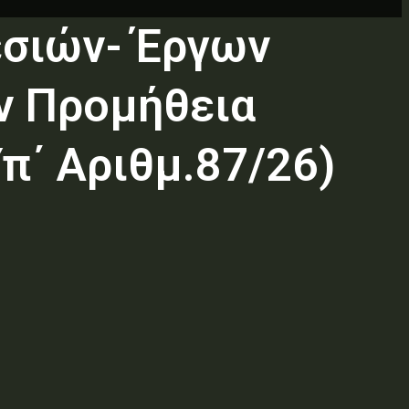
εσιών- Έργων
ν Προμήθεια
π΄ Αριθμ.87/26)