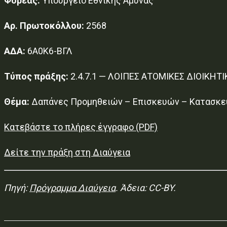
Φορέας:
Υπουργείο Εθνικής Άμυνας
Αρ. Πρωτοκόλλου:
2568
ΑΔΑ:
6Α0Κ6-ΒΓΛ
Τύπος πράξης:
2.4.7.1 — ΛΟΙΠΕΣ ΑΤΟΜΙΚΕΣ ΔΙΟΙΚΗΤΙ
Θέμα:
Δαπάνες Προμηθειών – Επισκευών – Κατασκε
Κατεβάστε το πλήρες έγγραφο (PDF)
Δείτε την πράξη στη Διαύγεια
Πηγή:
Πρόγραμμα Διαύγεια
. Άδεια: CC-BY.