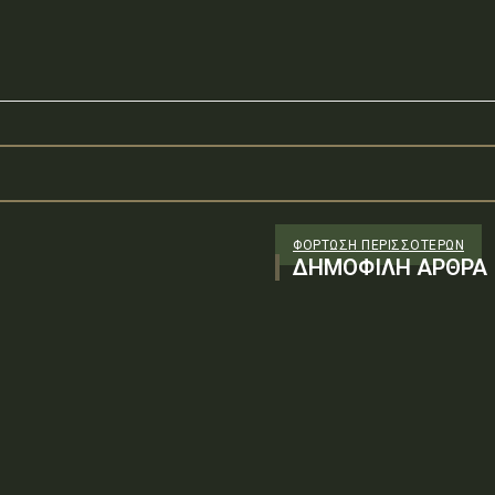
ΦΌΡΤΩΣΗ ΠΕΡΙΣΣΟΤΈΡΩΝ
ΔΗΜΟΦΙΛΗ ΑΡΘΡΑ
: Ψ0Υ96-ΓΔΦΤύπος πράξης: Β.1.3
λήρες έγγραφο (PDF)Δείτε την