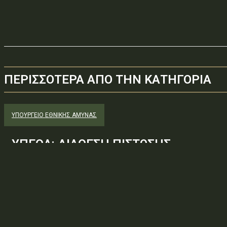
ΠΕΡΙΣΣΟΤΕΡΑ ΑΠΟ ΤΗΝ ΚΑΤΗΓΟΡΙΑ
ΥΠΟΥΡΓΕΊΟ ΕΘΝΙΚΉΣ ΆΜΥΝΑΣ
ΥΠΕΘΑ: ΔΙΑΘΕΣΗ ΠΙΣΤΩΣΗΣ
Φορέας: Υπουργείο Εθνικής ΆμυναςΑρ. Πρωτοκόλλου: 650887ΑΔΑ
— ΑΝΑΛΗΨΗ ΥΠΟΧΡΕΩΣΗΣΘέμα: ΔΙΑΘΕΣΗ ΠΙΣΤΩΣΗΣΚατεβάστε το π
πράξη στη ΔιαύγειαΠηγή: Πρόγραμμα Διαύγεια. Άδεια:...