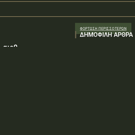
ΦΌΡΤΩΣΗ ΠΕΡΙΣΣΟΤΈΡΩΝ
ΔΗΜΟΦΙΛΗ ΑΡΘΡΑ
 αιρθ
26/98 ΑΔΤΕ/4ο ΕΓ
88100) λόγω της
ν τεχνικών
: ΨΨΘΥ6-2ΝΝΤύπος πράξης: Δ.2.1
ρωση Πρόσκλησης της υπ. αιρθ