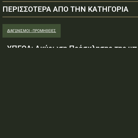
ΠΕΡΙΣΣΟΤΕΡΑ ΑΠΟ ΤΗΝ ΚΑΤΗΓΟΡΙΑ
ΔΙΑΓΩΝΙΣΜΟΊ - ΠΡΟΜΉΘΕΙΕΣ
ΥΠΕΘΑ: Ακύρωση Πρόσκλησης της υπ.
Φ.600.163/94/22278/Σ.2265/25 Μαΐ 
(ΑΔΑ:ΕΧΕ06-Σ4Ν, ΑΔΑΜ: 26PROC0190
ανάγκης ουσιώδους τροποποίησης τω
προδιαγραφών, των όρων...
Φορέας: Υπουργείο Εθνικής ΆμυναςΑρ. Πρωτοκόλλου: 24266ΑΔΑ
— ΠΕΡΙΛΗΨΗ ΔΙΑΚΗΡΥΞΗΣ / ΔΙΑΚΗΡΥΞΗ (ΑΠΟ 1.10.2025)Θέμα: Ακύ
Φ.600.163/94/22278/Σ.2265/25 Μαΐ 26/98 ΑΔΤΕ/4ο...