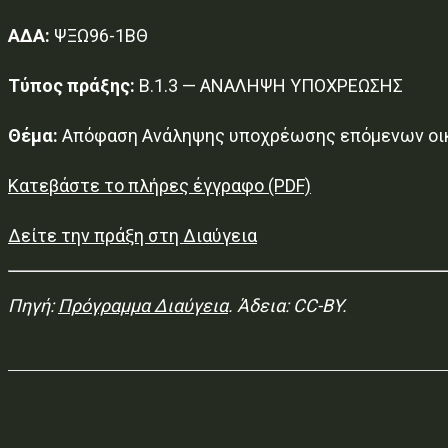
ΑΔΑ:
ΨΞΩ96-1ΒΘ
Τύπος πράξης:
Β.1.3 — ΑΝΑΛΗΨΗ ΥΠΟΧΡΕΩΣΗΣ
Θέμα:
Απόφαση Ανάληψης υποχρέωσης επόμενων οι
Κατεβάστε το πλήρες έγγραφο (PDF)
Δείτε την πράξη στη Διαύγεια
Πηγή:
Πρόγραμμα Διαύγεια
. Άδεια: CC-BY.