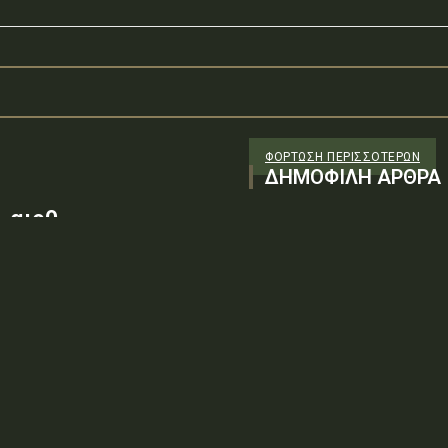
ΦΌΡΤΩΣΗ ΠΕΡΙΣΣΟΤΈΡΩΝ
ΔΗΜΟΦΙΛΗ ΑΡΘΡΑ
 αιρθ
26/98 ΑΔΤΕ/4ο ΕΓ
88100) λόγω της
ν τεχνικών
: ΨΨΘΥ6-2ΝΝΤύπος πράξης: Δ.2.1
ρωση Πρόσκλησης της υπ. αιρθ