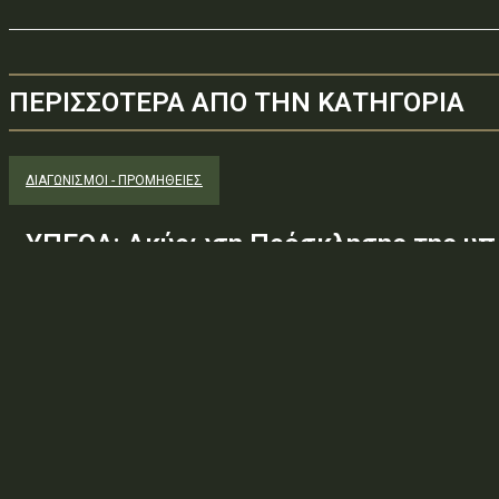
ΠΕΡΙΣΣΟΤΕΡΑ ΑΠΟ ΤΗΝ ΚΑΤΗΓΟΡΙΑ
ΔΙΑΓΩΝΙΣΜΟΊ - ΠΡΟΜΉΘΕΙΕΣ
ΥΠΕΘΑ: Ακύρωση Πρόσκλησης της υπ.
Φ.600.163/94/22278/Σ.2265/25 Μαΐ 
(ΑΔΑ:ΕΧΕ06-Σ4Ν, ΑΔΑΜ: 26PROC0190
ανάγκης ουσιώδους τροποποίησης τω
προδιαγραφών, των όρων...
Φορέας: Υπουργείο Εθνικής ΆμυναςΑρ. Πρωτοκόλλου: 24266ΑΔΑ
— ΠΕΡΙΛΗΨΗ ΔΙΑΚΗΡΥΞΗΣ / ΔΙΑΚΗΡΥΞΗ (ΑΠΟ 1.10.2025)Θέμα: Ακύ
Φ.600.163/94/22278/Σ.2265/25 Μαΐ 26/98 ΑΔΤΕ/4ο...