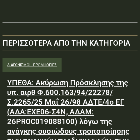
ΠΕΡΙΣΣΟΤΕΡΑ ΑΠΟ ΤΗΝ ΚΑΤΗΓΟΡΙΑ
ΔΙΑΓΩΝΙΣΜΟΊ - ΠΡΟΜΉΘΕΙΕΣ
ΥΠΕΘΑ: Ακύρωση Πρόσκλησης της
υπ. αιρθ Φ.600.163/94/22278/
Σ.2265/25 Μαΐ 26/98 ΑΔΤΕ/4ο ΕΓ
(ΑΔΑ:ΕΧΕ06-Σ4Ν, ΑΔΑΜ:
26PROC019088100) λόγω της
ανάγκης ουσιώδους τροποποίησης