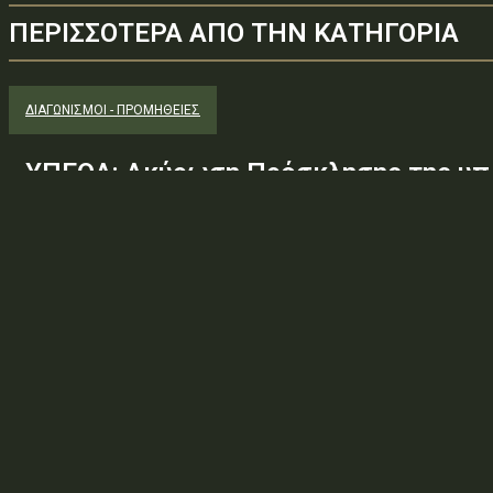
ΠΕΡΙΣΣΟΤΕΡΑ ΑΠΟ ΤΗΝ ΚΑΤΗΓΟΡΙΑ
ΔΙΑΓΩΝΙΣΜΟΊ - ΠΡΟΜΉΘΕΙΕΣ
ΥΠΕΘΑ: Ακύρωση Πρόσκλησης της υπ.
Φ.600.163/94/22278/Σ.2265/25 Μαΐ 
(ΑΔΑ:ΕΧΕ06-Σ4Ν, ΑΔΑΜ: 26PROC0190
ανάγκης ουσιώδους τροποποίησης τω
προδιαγραφών, των όρων...
Φορέας: Υπουργείο Εθνικής ΆμυναςΑρ. Πρωτοκόλλου: 24266ΑΔΑ
— ΠΕΡΙΛΗΨΗ ΔΙΑΚΗΡΥΞΗΣ / ΔΙΑΚΗΡΥΞΗ (ΑΠΟ 1.10.2025)Θέμα: Ακύ
Φ.600.163/94/22278/Σ.2265/25 Μαΐ 26/98 ΑΔΤΕ/4ο...