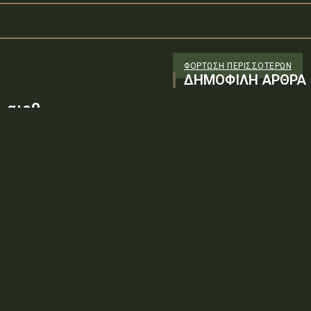
ΦΌΡΤΩΣΗ ΠΕΡΙΣΣΟΤΈΡΩΝ
ΔΗΜΟΦΙΛΗ ΑΡΘΡΑ
 αιρθ
26/98 ΑΔΤΕ/4ο ΕΓ
88100) λόγω της
ν τεχνικών
: ΨΨΘΥ6-2ΝΝΤύπος πράξης: Δ.2.1
ρωση Πρόσκλησης της υπ. αιρθ