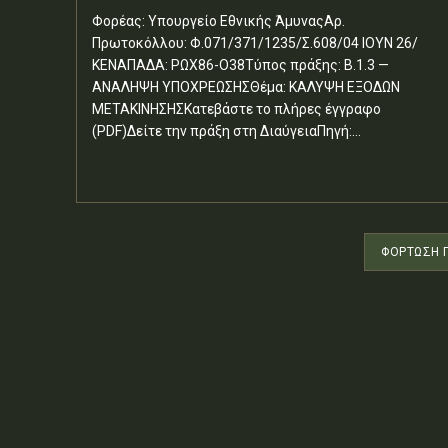
Φορέας: Υπουργείο Εθνικής ΆμυναςΑρ.
Πρωτοκόλλου: Φ.071/371/1235/Σ.608/04 ΙΟΥΝ 26/
ΚΕΝΑΠΑΔΑ: ΡΩΧ86-Ο38Τύπος πράξης: Β.1.3 —
ΑΝΑΛΗΨΗ ΥΠΟΧΡΕΩΣΗΣΘέμα: ΚΑΛΥΨΗ ΕΞΟΔΩΝ
ΜΕΤΑΚΙΝΗΣΗΣΚατεβάστε το πλήρες έγγραφο
(PDF)Δείτε την πράξη στη ΔιαύγειαΠηγή:...
ΦΌΡΤΩΣΗ 