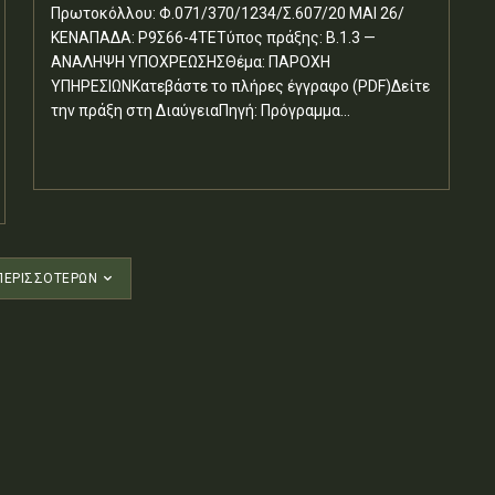
Πρωτοκόλλου: Φ.071/370/1234/Σ.607/20 ΜΑΙ 26/
ΚΕΝΑΠΑΔΑ: Ρ9Σ66-4ΤΕΤύπος πράξης: Β.1.3 —
ΑΝΑΛΗΨΗ ΥΠΟΧΡΕΩΣΗΣΘέμα: ΠΑΡΟΧΗ
ΥΠΗΡΕΣΙΩΝΚατεβάστε το πλήρες έγγραφο (PDF)Δείτε
την πράξη στη ΔιαύγειαΠηγή: Πρόγραμμα...
ΠΕΡΙΣΣΟΤΈΡΩΝ