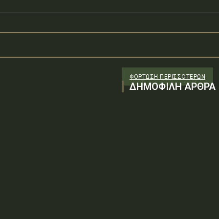
ΦΌΡΤΩΣΗ ΠΕΡΙΣΣΟΤΈΡΩΝ
ΔΗΜΟΦΙΛΗ ΑΡΘΡΑ
: Ψ0Υ96-ΓΔΦΤύπος πράξης: Β.1.3
λήρες έγγραφο (PDF)Δείτε την