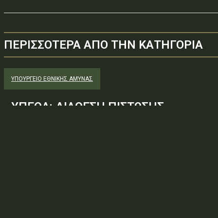
ΠΕΡΙΣΣΟΤΕΡΑ ΑΠΟ ΤΗΝ ΚΑΤΗΓΟΡΙΑ
ΥΠΟΥΡΓΕΊΟ ΕΘΝΙΚΉΣ ΆΜΥΝΑΣ
ΥΠΕΘΑ: ΔΙΑΘΕΣΗ ΠΙΣΤΩΣΗΣ
Φορέας: Υπουργείο Εθνικής ΆμυναςΑρ. Πρωτοκόλλου: 650887ΑΔΑ
— ΑΝΑΛΗΨΗ ΥΠΟΧΡΕΩΣΗΣΘέμα: ΔΙΑΘΕΣΗ ΠΙΣΤΩΣΗΣΚατεβάστε το π
πράξη στη ΔιαύγειαΠηγή: Πρόγραμμα Διαύγεια. Άδεια:...
ΥΠΟΥΡΓΕΊΟ ΕΘΝΙΚΉΣ ΆΜΥΝΑΣ