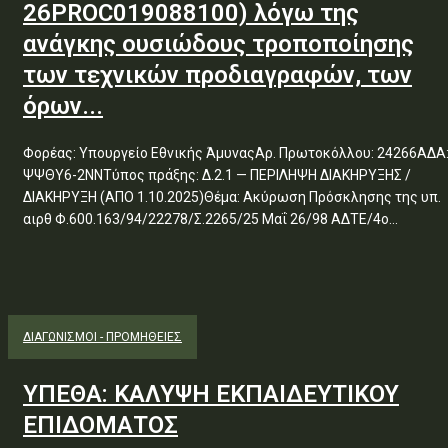
26PROC019088100) λόγω της
ανάγκης ουσιώδους τροποποίησης
των τεχνικών προδιαγραφών, των
όρων...
Φορέας: Υπουργείο Εθνικής ΆμυναςΑρ. Πρωτοκόλλου: 24266ΑΔΑ
ΨΨΘΥ6-2ΝΝΤύπος πράξης: Δ.2.1 — ΠΕΡΙΛΗΨΗ ΔΙΑΚΗΡΥΞΗΣ /
ΔΙΑΚΗΡΥΞΗ (ΑΠΟ 1.10.2025)Θέμα: Ακύρωση Πρόσκλησης της υπ.
αιρθ Φ.600.163/94/22278/Σ.2265/25 Μαΐ 26/98 ΑΔΤΕ/4ο...
ΔΙΑΓΩΝΙΣΜΟΊ - ΠΡΟΜΉΘΕΙΕΣ
ΥΠΕΘΑ: ΚΑΛΥΨΗ ΕΚΠΑΙΔΕΥΤΙΚΟΥ
ΕΠΙΔΟΜΑΤΟΣ