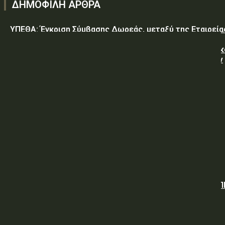
ΔΗΜΟΦΙΛΗ ΑΡΘΡΑ
ΥΠΕΘΑ: Έγκριση Σύμβασης Δωρεάς, μεταξύ της Εταιρεία
«GREEN PIXEL PRODUCTIONS Α.Ε.» ως δωρητή, του
Ελληνικού Δημοσίου – Υπουργείο-Εθνικής Άμυνας-Γενικ
Επιτελείο Αεροπορίας-Σχολή Μονίμων Υπαξιωματικών
Αεροπορίας...
ΥΠΕΘΑ: ΠΡΟΜΗΘΕΙΑ ΕΦΟΔΙΩΝ «ΕΙΔΩΝ ΚΡΕΑΤΩΝ ΚΑΙ
ΠΟΥΛΕΡΙΚΩΝ»
ΥΠΕΘΑ: ΠΡΟΣΚΛΗΣΗ ΥΠΟΒΟΛΗΣ ΠΡΟΣΦΟΡΩΝ
Όμιλος ΔΕΗ: Νέα συμφωνία για χαρτοφυλάκιο έργων ΑΠ
άνω των 2 GW σε Πολωνία και Ουγγαρία