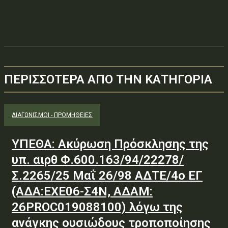
ΠΕΡΙΣΣΟΤΕΡΑ ΑΠΟ ΤΗΝ ΚΑΤΗΓΟΡΙΑ
ΔΙΑΓΩΝΙΣΜΟΊ - ΠΡΟΜΉΘΕΙΕΣ
ΥΠΕΘΑ: Ακύρωση Πρόσκλησης της
υπ. αιρθ Φ.600.163/94/22278/
Σ.2265/25 Μαΐ 26/98 ΑΔΤΕ/4ο ΕΓ
(ΑΔΑ:ΕΧΕ06-Σ4Ν, ΑΔΑΜ:
26PROC019088100) λόγω της
ανάγκης ουσιώδους τροποποίησης