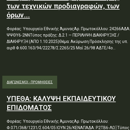
των τεχνικών προδιαγραφών, των
όρων...
Φορέας: Υπουργείο Εθνικής ΆμυναςΑρ. Πρωτοκόλλου: 24266ΑΔΑ
ΨΨΘΥ6-2ΝΝΤύπος πράξης: Δ.2.1 — ΠΕΡΙΛΗΨΗ ΔΙΑΚΗΡΥΞΗΣ /
ΔΙΑΚΗΡΥΞΗ (ΑΠΟ 1.10.2025)Θέμα: Ακύρωση Πρόσκλησης της υπ.
αιρθ Φ.600.163/94/22278/Σ.2265/25 Μαΐ 26/98 ΑΔΤΕ/4ο...
ΔΙΑΓΩΝΙΣΜΟΊ - ΠΡΟΜΉΘΕΙΕΣ
ΥΠΕΘΑ: ΚΑΛΥΨΗ ΕΚΠΑΙΔΕΥΤΙΚΟΥ
ΕΠΙΔΟΜΑΤΟΣ
Φορέας: Υπουργείο Εθνικής ΆμυναςΑρ. Πρωτοκόλλου:
Φ.071/368/1231/Σ.604/05 ΙΟΥΝ 26/ΚΕΝΑΠΑΔΑ: Ρ2ΤΒ6-ΛΩΞΤύπος