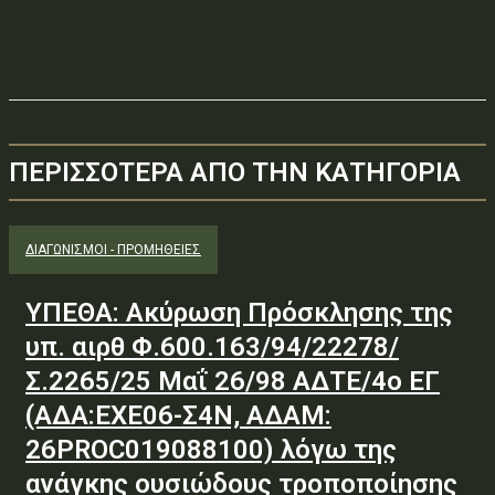
ΠΕΡΙΣΣΟΤΕΡΑ ΑΠΟ ΤΗΝ ΚΑΤΗΓΟΡΙΑ
ΔΙΑΓΩΝΙΣΜΟΊ - ΠΡΟΜΉΘΕΙΕΣ
ΥΠΕΘΑ: Ακύρωση Πρόσκλησης της
υπ. αιρθ Φ.600.163/94/22278/
Σ.2265/25 Μαΐ 26/98 ΑΔΤΕ/4ο ΕΓ
(ΑΔΑ:ΕΧΕ06-Σ4Ν, ΑΔΑΜ:
26PROC019088100) λόγω της
ανάγκης ουσιώδους τροποποίησης