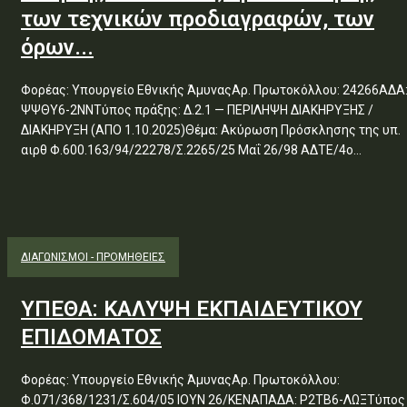
των τεχνικών προδιαγραφών, των
όρων...
Φορέας: Υπουργείο Εθνικής ΆμυναςΑρ. Πρωτοκόλλου: 24266ΑΔΑ
ΨΨΘΥ6-2ΝΝΤύπος πράξης: Δ.2.1 — ΠΕΡΙΛΗΨΗ ΔΙΑΚΗΡΥΞΗΣ /
ΔΙΑΚΗΡΥΞΗ (ΑΠΟ 1.10.2025)Θέμα: Ακύρωση Πρόσκλησης της υπ.
αιρθ Φ.600.163/94/22278/Σ.2265/25 Μαΐ 26/98 ΑΔΤΕ/4ο...
ΔΙΑΓΩΝΙΣΜΟΊ - ΠΡΟΜΉΘΕΙΕΣ
ΥΠΕΘΑ: ΚΑΛΥΨΗ ΕΚΠΑΙΔΕΥΤΙΚΟΥ
ΕΠΙΔΟΜΑΤΟΣ
Φορέας: Υπουργείο Εθνικής ΆμυναςΑρ. Πρωτοκόλλου:
Φ.071/368/1231/Σ.604/05 ΙΟΥΝ 26/ΚΕΝΑΠΑΔΑ: Ρ2ΤΒ6-ΛΩΞΤύπος