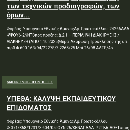
των τεχνικών προδιαγραφών, των
όρων...
Φορέας: Υπουργείο Εθνικής ΆμυναςΑρ. Πρωτοκόλλου: 24266ΑΔΑ
ΨΨΘΥ6-2ΝΝΤύπος πράξης: Δ.2.1 — ΠΕΡΙΛΗΨΗ ΔΙΑΚΗΡΥΞΗΣ /
ΔΙΑΚΗΡΥΞΗ (ΑΠΟ 1.10.2025)Θέμα: Ακύρωση Πρόσκλησης της υπ.
αιρθ Φ.600.163/94/22278/Σ.2265/25 Μαΐ 26/98 ΑΔΤΕ/4ο...
ΔΙΑΓΩΝΙΣΜΟΊ - ΠΡΟΜΉΘΕΙΕΣ
ΥΠΕΘΑ: ΚΑΛΥΨΗ ΕΚΠΑΙΔΕΥΤΙΚΟΥ
ΕΠΙΔΟΜΑΤΟΣ
Φορέας: Υπουργείο Εθνικής ΆμυναςΑρ. Πρωτοκόλλου:
Φ.071/368/1231/Σ.604/05 ΙΟΥΝ 26/ΚΕΝΑΠΑΔΑ: Ρ2ΤΒ6-ΛΩΞΤύπος