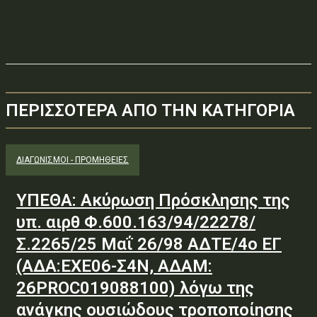
ΠΕΡΙΣΣΟΤΕΡΑ ΑΠΟ ΤΗΝ ΚΑΤΗΓΟΡΙΑ
ΔΙΑΓΩΝΙΣΜΟΊ - ΠΡΟΜΉΘΕΙΕΣ
ΥΠΕΘΑ: Ακύρωση Πρόσκλησης της
υπ. αιρθ Φ.600.163/94/22278/
Σ.2265/25 Μαΐ 26/98 ΑΔΤΕ/4ο ΕΓ
(ΑΔΑ:ΕΧΕ06-Σ4Ν, ΑΔΑΜ:
26PROC019088100) λόγω της
ανάγκης ουσιώδους τροποποίησης