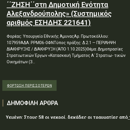
΄΄ΖΗΣΗ΄΄στη Δημοτική Ενότητα
Αλεξανδρούπολης» (Συστημικός
αριθμός ΕΣΗΔΗΣ 221641)
Φορέας: Υπουργείο Εθνικής ΆμυναςΑρ. Πρωτοκόλλου:
107959ΑΔΑ: ΡΡΜ06-0ΦΝΤύπος πράξης: Δ.2.1 — ΠΕΡΙΛΗΨΗ
ΔΙΑΚΗΡΥΞΗΣ / ΔΙΑΚΗΡΥΞΗ (ΑΠΟ 1.10.2025)Θέμα: Δημοπρασίες
Στρατιωτικών Έργων «Κατασκευή Τμήματος Α΄ Στρατιω- τικών
Οικημάτων (3...
ΦΌΡΤΩΣΗ ΠΕΡΙΣΣΟΤΈΡΩΝ
ΔΗΜΟΦΙΛΗ ΑΡΘΡΑ
Υεμένη: Στους 58 οι νεκροί, δεκάδες οι τραυματίες από
επίθεση των Χούθι σε κυβερνητικές δυνάμεις