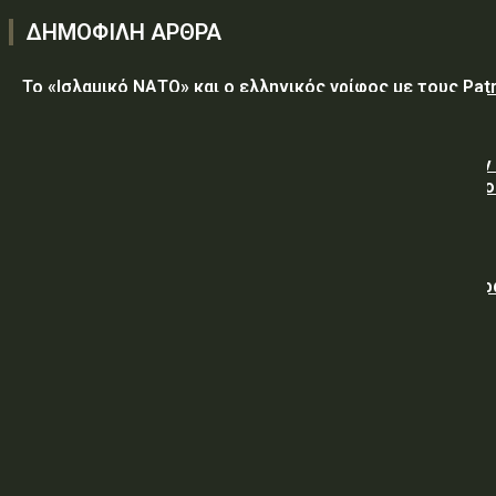
ΔΗΜΟΦΙΛΗ ΑΡΘΡΑ
Το «Ισλαμικό ΝΑΤΟ» και ο ελληνικός γρίφος με τους Patr
Η Τεχεράνη θα διατηρήσει τον αποκλεισμό των Στενών
Ορμούζ έως ότου οι ΗΠΑ αποδεχθούν “όλους” τους όρο
της
Ο Νετανιάχου απορρίπτει το ειρηνευτικό σχέδιο του Τ
για τη Γάζα
ΥΠΕΘΑ: Διακήρυξη 06/2026 Προμήθειας Κατεψυγμένων
Εφοδίων στην ΠΕ/96 ΑΔΤΕ
ΥΠΕΘΑ: Περίληψη Διακήρυξης υπ’ α ριθμ. 06/2026