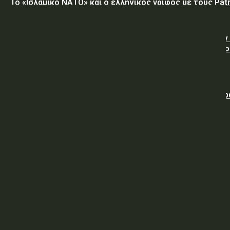
Το «Ισλαμικό ΝΑΤΟ» και ο ελληνικός γρίφος με τους Patr
Η Τεχεράνη θα διατηρήσει τον αποκλεισμό των Στενών
Ορμούζ έως ότου οι ΗΠΑ αποδεχθούν “όλους” τους όρο
της
Ο Νετανιάχου απορρίπτει το ειρηνευτικό σχέδιο του Τ
για τη Γάζα
ΥΠΕΘΑ: Διακήρυξη 06/2026 Προμήθειας Κατεψυγμένων
Εφοδίων στην ΠΕ/96 ΑΔΤΕ
ΥΠΕΘΑ: Περίληψη Διακήρυξης υπ’ α ριθμ. 06/2026
Προμήθειας Κατεψυγμένων Εφοδίων στην ΠΕ/96 ΑΔΤΕ