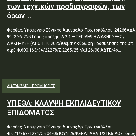
των τεχνικών προδιαγραφών, των
όρων...
Φορέας: Υπουργείο Εθνικής ΆμυναςΑρ. Πρωτοκόλλου: 24266ΑΔΑ
ΨΨΘΥ6-2ΝΝΤύπος πράξης: Δ.2.1 — ΠΕΡΙΛΗΨΗ ΔΙΑΚΗΡΥΞΗΣ /
ΔΙΑΚΗΡΥΞΗ (ΑΠΟ 1.10.2025)Θέμα: Ακύρωση Πρόσκλησης της υπ.
αιρθ Φ.600.163/94/22278/Σ.2265/25 Μαΐ 26/98 ΑΔΤΕ/4ο...
ΔΙΑΓΩΝΙΣΜΟΊ - ΠΡΟΜΉΘΕΙΕΣ
ΥΠΕΘΑ: ΚΑΛΥΨΗ ΕΚΠΑΙΔΕΥΤΙΚΟΥ
ΕΠΙΔΟΜΑΤΟΣ
Φορέας: Υπουργείο Εθνικής ΆμυναςΑρ. Πρωτοκόλλου:
Φ.071/368/1231/Σ.604/05 ΙΟΥΝ 26/ΚΕΝΑΠΑΔΑ: Ρ2ΤΒ6-ΛΩΞΤύπος