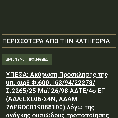
ΠΕΡΙΣΣΟΤΕΡΑ ΑΠΟ ΤΗΝ ΚΑΤΗΓΟΡΙΑ
ΔΙΑΓΩΝΙΣΜΟΊ - ΠΡΟΜΉΘΕΙΕΣ
ΥΠΕΘΑ: Ακύρωση Πρόσκλησης της
υπ. αιρθ Φ.600.163/94/22278/
Σ.2265/25 Μαΐ 26/98 ΑΔΤΕ/4ο ΕΓ
(ΑΔΑ:ΕΧΕ06-Σ4Ν, ΑΔΑΜ:
26PROC019088100) λόγω της
ανάγκης ουσιώδους τροποποίησης