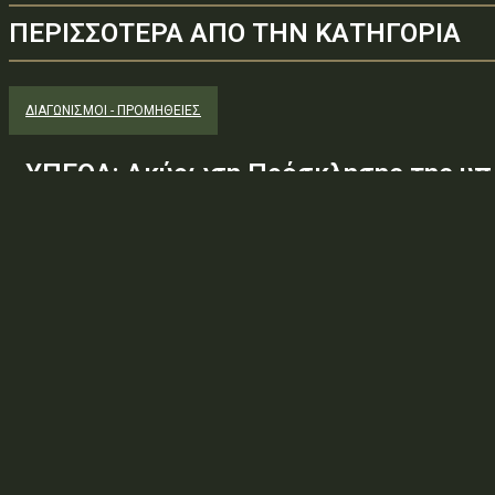
ΠΕΡΙΣΣΟΤΕΡΑ ΑΠΟ ΤΗΝ ΚΑΤΗΓΟΡΙΑ
ΔΙΑΓΩΝΙΣΜΟΊ - ΠΡΟΜΉΘΕΙΕΣ
ΥΠΕΘΑ: Ακύρωση Πρόσκλησης της υπ.
Φ.600.163/94/22278/Σ.2265/25 Μαΐ 
(ΑΔΑ:ΕΧΕ06-Σ4Ν, ΑΔΑΜ: 26PROC0190
ανάγκης ουσιώδους τροποποίησης τω
προδιαγραφών, των όρων...
Φορέας: Υπουργείο Εθνικής ΆμυναςΑρ. Πρωτοκόλλου: 24266ΑΔΑ
— ΠΕΡΙΛΗΨΗ ΔΙΑΚΗΡΥΞΗΣ / ΔΙΑΚΗΡΥΞΗ (ΑΠΟ 1.10.2025)Θέμα: Ακύ
Φ.600.163/94/22278/Σ.2265/25 Μαΐ 26/98 ΑΔΤΕ/4ο...