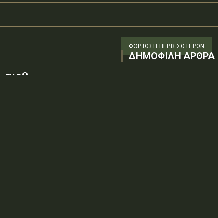
ΦΌΡΤΩΣΗ ΠΕΡΙΣΣΟΤΈΡΩΝ
ΔΗΜΟΦΙΛΗ ΑΡΘΡΑ
 αιρθ
26/98 ΑΔΤΕ/4ο ΕΓ
88100) λόγω της
ν τεχνικών
: ΨΨΘΥ6-2ΝΝΤύπος πράξης: Δ.2.1
ρωση Πρόσκλησης της υπ. αιρθ