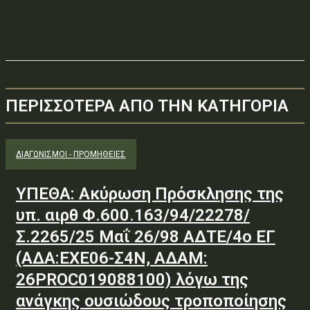
ΠΕΡΙΣΣΟΤΕΡΑ ΑΠΟ ΤΗΝ ΚΑΤΗΓΟΡΙΑ
ΔΙΑΓΩΝΙΣΜΟΊ - ΠΡΟΜΉΘΕΙΕΣ
ΥΠΕΘΑ: Ακύρωση Πρόσκλησης της
υπ. αιρθ Φ.600.163/94/22278/
Σ.2265/25 Μαΐ 26/98 ΑΔΤΕ/4ο ΕΓ
(ΑΔΑ:ΕΧΕ06-Σ4Ν, ΑΔΑΜ:
26PROC019088100) λόγω της
ανάγκης ουσιώδους τροποποίησης