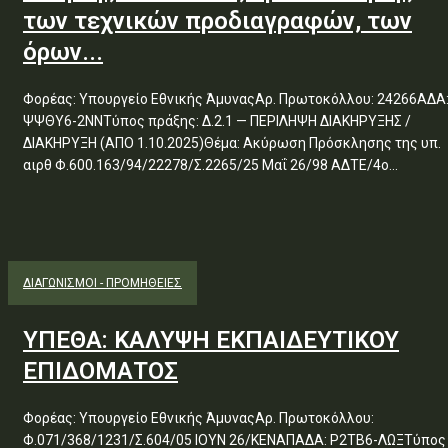
των τεχνικών προδιαγραφών, των
όρων...
Φορέας: Υπουργείο Εθνικής ΆμυναςΑρ. Πρωτοκόλλου: 24266ΑΔΑ
ΨΨΘΥ6-2ΝΝΤύπος πράξης: Δ.2.1 — ΠΕΡΙΛΗΨΗ ΔΙΑΚΗΡΥΞΗΣ /
ΔΙΑΚΗΡΥΞΗ (ΑΠΟ 1.10.2025)Θέμα: Ακύρωση Πρόσκλησης της υπ.
αιρθ Φ.600.163/94/22278/Σ.2265/25 Μαΐ 26/98 ΑΔΤΕ/4ο...
ΔΙΑΓΩΝΙΣΜΟΊ - ΠΡΟΜΉΘΕΙΕΣ
ΥΠΕΘΑ: ΚΑΛΥΨΗ ΕΚΠΑΙΔΕΥΤΙΚΟΥ
ΕΠΙΔΟΜΑΤΟΣ
Φορέας: Υπουργείο Εθνικής ΆμυναςΑρ. Πρωτοκόλλου:
Φ.071/368/1231/Σ.604/05 ΙΟΥΝ 26/ΚΕΝΑΠΑΔΑ: Ρ2ΤΒ6-ΛΩΞΤύπος