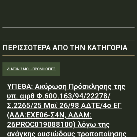
ΠΕΡΙΣΣΟΤΕΡΑ ΑΠΟ ΤΗΝ ΚΑΤΗΓΟΡΙΑ
ΔΙΑΓΩΝΙΣΜΟΊ - ΠΡΟΜΉΘΕΙΕΣ
ΥΠΕΘΑ: Ακύρωση Πρόσκλησης της
υπ. αιρθ Φ.600.163/94/22278/
Σ.2265/25 Μαΐ 26/98 ΑΔΤΕ/4ο ΕΓ
(ΑΔΑ:ΕΧΕ06-Σ4Ν, ΑΔΑΜ:
26PROC019088100) λόγω της
ανάγκης ουσιώδους τροποποίησης