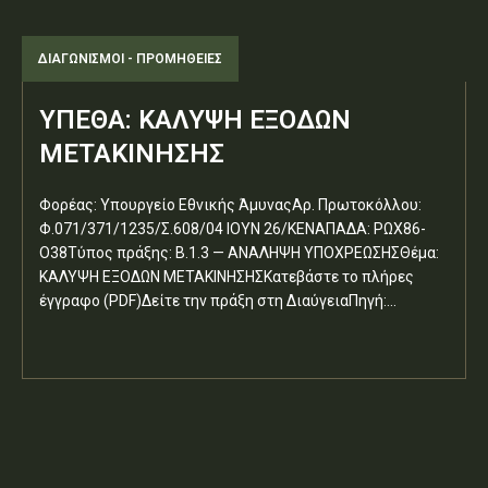
ΔΙΑΓΩΝΙΣΜΟΊ - ΠΡΟΜΉΘΕΙΕΣ
ΥΠΕΘΑ: ΚΑΛΥΨΗ ΕΞΟΔΩΝ
ΜΕΤΑΚΙΝΗΣΗΣ
Φορέας: Υπουργείο Εθνικής ΆμυναςΑρ. Πρωτοκόλλου:
Φ.071/371/1235/Σ.608/04 ΙΟΥΝ 26/ΚΕΝΑΠΑΔΑ: ΡΩΧ86-
Ο38Τύπος πράξης: Β.1.3 — ΑΝΑΛΗΨΗ ΥΠΟΧΡΕΩΣΗΣΘέμα:
ΚΑΛΥΨΗ ΕΞΟΔΩΝ ΜΕΤΑΚΙΝΗΣΗΣΚατεβάστε το πλήρες
έγγραφο (PDF)Δείτε την πράξη στη ΔιαύγειαΠηγή:...