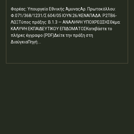
Φορέας: Υπουργείο Εθνικής ΆμυναςΑρ. Πρωτοκόλλου:
Φ.071/368/1231/Σ.604/05 ΙΟΥΝ 26/ΚΕΝΑΠΑΔΑ: Ρ2ΤΒ6-
ΛΩΞΤύπος πράξης: Β.1.3 — ΑΝΑΛΗΨΗ ΥΠΟΧΡΕΩΣΗΣΘέμα:
ΚΑΛΥΨΗ ΕΚΠΑΙΔΕΥΤΙΚΟΥ ΕΠΙΔΟΜΑΤΟΣΚατεβάστε το
πλήρες έγγραφο (PDF)Δείτε την πράξη στη
ΔιαύγειαΠηγή:...