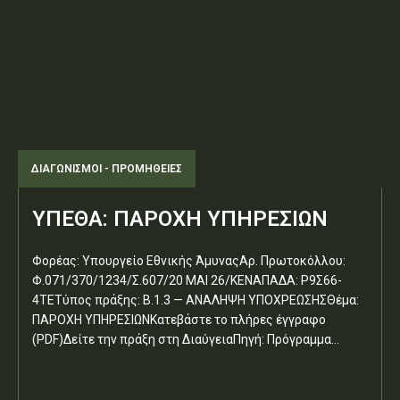
ΔΙΑΓΩΝΙΣΜΟΊ - ΠΡΟΜΉΘΕΙΕΣ
ΥΠΕΘΑ: ΠΑΡΟΧΗ ΥΠΗΡΕΣΙΩΝ
Φορέας: Υπουργείο Εθνικής ΆμυναςΑρ. Πρωτοκόλλου:
Φ.071/370/1234/Σ.607/20 ΜΑΙ 26/ΚΕΝΑΠΑΔΑ: Ρ9Σ66-
4ΤΕΤύπος πράξης: Β.1.3 — ΑΝΑΛΗΨΗ ΥΠΟΧΡΕΩΣΗΣΘέμα:
ΠΑΡΟΧΗ ΥΠΗΡΕΣΙΩΝΚατεβάστε το πλήρες έγγραφο
(PDF)Δείτε την πράξη στη ΔιαύγειαΠηγή: Πρόγραμμα...