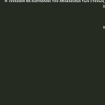
Η Τεχεράνη θα διατηρήσει τον αποκλεισμό των Στενών
Ορμούζ έως ότου οι ΗΠΑ αποδεχθούν “όλους” τους όρο
της
Ο Νετανιάχου απορρίπτει το ειρηνευτικό σχέδιο του Τ
για τη Γάζα
ΥΠΕΘΑ: Διακήρυξη 06/2026 Προμήθειας Κατεψυγμένων
Εφοδίων στην ΠΕ/96 ΑΔΤΕ
ΥΠΕΘΑ: Περίληψη Διακήρυξης υπ’ α ριθμ. 06/2026
Προμήθειας Κατεψυγμένων Εφοδίων στην ΠΕ/96 ΑΔΤΕ
ΥΠ.ΠΡΟ.ΠΟ.: Απόφαση απευθείας ανάθεσης