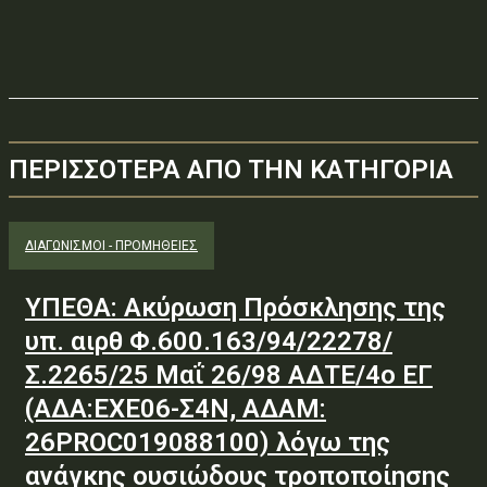
ΠΕΡΙΣΣΟΤΕΡΑ ΑΠΟ ΤΗΝ ΚΑΤΗΓΟΡΙΑ
ΔΙΑΓΩΝΙΣΜΟΊ - ΠΡΟΜΉΘΕΙΕΣ
ΥΠΕΘΑ: Ακύρωση Πρόσκλησης της
υπ. αιρθ Φ.600.163/94/22278/
Σ.2265/25 Μαΐ 26/98 ΑΔΤΕ/4ο ΕΓ
(ΑΔΑ:ΕΧΕ06-Σ4Ν, ΑΔΑΜ:
26PROC019088100) λόγω της
ανάγκης ουσιώδους τροποποίησης