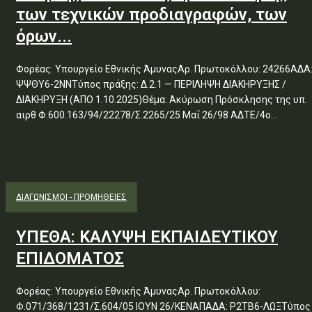
των τεχνικών προδιαγραφών, των
όρων...
Φορέας: Υπουργείο Εθνικής ΆμυναςΑρ. Πρωτοκόλλου: 24266ΑΔΑ
ΨΨΘΥ6-2ΝΝΤύπος πράξης: Δ.2.1 — ΠΕΡΙΛΗΨΗ ΔΙΑΚΗΡΥΞΗΣ /
ΔΙΑΚΗΡΥΞΗ (ΑΠΟ 1.10.2025)Θέμα: Ακύρωση Πρόσκλησης της υπ.
αιρθ Φ.600.163/94/22278/Σ.2265/25 Μαΐ 26/98 ΑΔΤΕ/4ο...
ΔΙΑΓΩΝΙΣΜΟΊ - ΠΡΟΜΉΘΕΙΕΣ
ΥΠΕΘΑ: ΚΑΛΥΨΗ ΕΚΠΑΙΔΕΥΤΙΚΟΥ
ΕΠΙΔΟΜΑΤΟΣ
Φορέας: Υπουργείο Εθνικής ΆμυναςΑρ. Πρωτοκόλλου:
Φ.071/368/1231/Σ.604/05 ΙΟΥΝ 26/ΚΕΝΑΠΑΔΑ: Ρ2ΤΒ6-ΛΩΞΤύπος