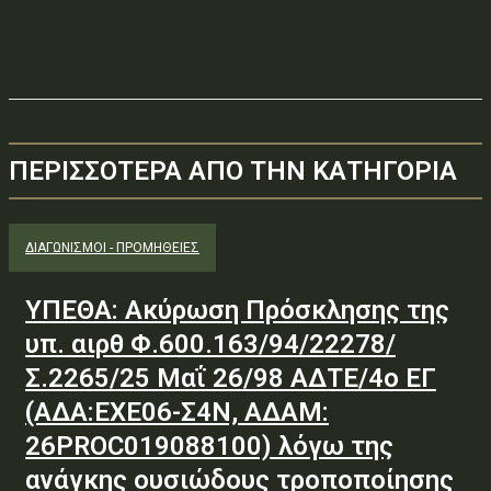
ΠΕΡΙΣΣΟΤΕΡΑ ΑΠΟ ΤΗΝ ΚΑΤΗΓΟΡΙΑ
ΔΙΑΓΩΝΙΣΜΟΊ - ΠΡΟΜΉΘΕΙΕΣ
ΥΠΕΘΑ: Ακύρωση Πρόσκλησης της
υπ. αιρθ Φ.600.163/94/22278/
Σ.2265/25 Μαΐ 26/98 ΑΔΤΕ/4ο ΕΓ
(ΑΔΑ:ΕΧΕ06-Σ4Ν, ΑΔΑΜ:
26PROC019088100) λόγω της
ανάγκης ουσιώδους τροποποίησης