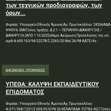
των τεχνικών προδιαγραφών, των
όρων...
Φορέας: Υπουργείο Εθνικής ΆμυναςΑρ. Πρωτοκόλλου: 24266ΑΔΑ
ΨΨΘΥ6-2ΝΝΤύπος πράξης: Δ.2.1 — ΠΕΡΙΛΗΨΗ ΔΙΑΚΗΡΥΞΗΣ /
ΔΙΑΚΗΡΥΞΗ (ΑΠΟ 1.10.2025)Θέμα: Ακύρωση Πρόσκλησης της υπ.
αιρθ Φ.600.163/94/22278/Σ.2265/25 Μαΐ 26/98 ΑΔΤΕ/4ο...
ΔΙΑΓΩΝΙΣΜΟΊ - ΠΡΟΜΉΘΕΙΕΣ
ΥΠΕΘΑ: ΚΑΛΥΨΗ ΕΚΠΑΙΔΕΥΤΙΚΟΥ
ΕΠΙΔΟΜΑΤΟΣ
Φορέας: Υπουργείο Εθνικής ΆμυναςΑρ. Πρωτοκόλλου:
Φ.071/368/1231/Σ.604/05 ΙΟΥΝ 26/ΚΕΝΑΠΑΔΑ: Ρ2ΤΒ6-ΛΩΞΤύπος