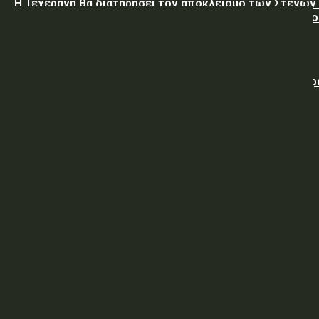
Η Τεχεράνη θα διατηρήσει τον αποκλεισμό των Στενών
Ορμούζ έως ότου οι ΗΠΑ αποδεχθούν “όλους” τους όρο
της
Ο Νετανιάχου απορρίπτει το ειρηνευτικό σχέδιο του Τ
για τη Γάζα
ΥΠΕΘΑ: Διακήρυξη 06/2026 Προμήθειας Κατεψυγμένων
Εφοδίων στην ΠΕ/96 ΑΔΤΕ
ΥΠΕΘΑ: Περίληψη Διακήρυξης υπ’ α ριθμ. 06/2026
Προμήθειας Κατεψυγμένων Εφοδίων στην ΠΕ/96 ΑΔΤΕ
ΥΠ.ΠΡΟ.ΠΟ.: Απόφαση απευθείας ανάθεσης