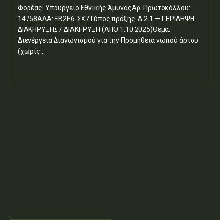
Φορέας: Υπουργείο Εθνικής ΆμυναςΑρ. Πρωτοκόλλου:
14758ΑΔΑ: ΕΒ2Ε6-ΣΧ7Τύπος πράξης: Δ.2.1 — ΠΕΡΙΛΗΨΗ
ΔΙΑΚΗΡΥΞΗΣ / ΔΙΑΚΗΡΥΞΗ (ΑΠΟ 1.10.2025)Θέμα:
Διενέργεια Διαγωνισμού για την Προμήθεια νωπού άρτου
(χωρίς...