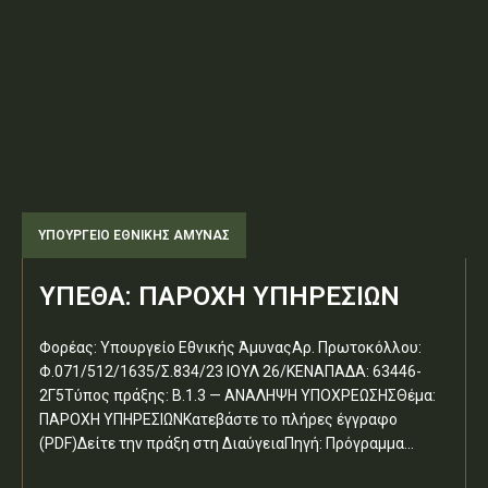
ΥΠΟΥΡΓΕΊΟ ΕΘΝΙΚΉΣ ΆΜΥΝΑΣ
ΥΠΕΘΑ: ΠΑΡΟΧΗ ΥΠΗΡΕΣΙΩΝ
Φορέας: Υπουργείο Εθνικής ΆμυναςΑρ. Πρωτοκόλλου:
Φ.071/512/1635/Σ.834/23 ΙΟΥΛ 26/ΚΕΝΑΠΑΔΑ: 63446-
2Γ5Τύπος πράξης: Β.1.3 — ΑΝΑΛΗΨΗ ΥΠΟΧΡΕΩΣΗΣΘέμα:
ΠΑΡΟΧΗ ΥΠΗΡΕΣΙΩΝΚατεβάστε το πλήρες έγγραφο
(PDF)Δείτε την πράξη στη ΔιαύγειαΠηγή: Πρόγραμμα...