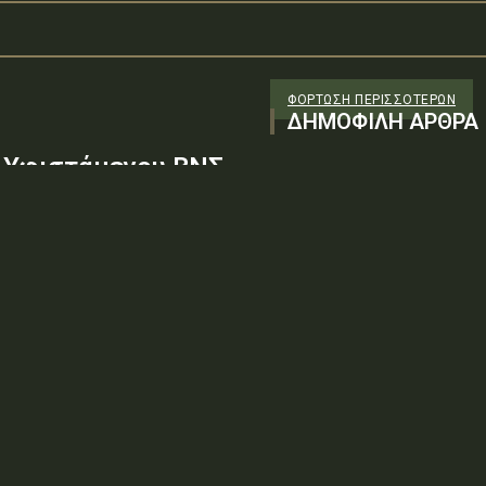
ΦΌΡΤΩΣΗ ΠΕΡΙΣΣΟΤΈΡΩΝ
ΔΗΜΟΦΙΛΗ ΑΡΘΡΑ
 Υφιστάμενου ΒΝΣ
υργία Βρεφικού
: 9ΞΖΨ6-ΖΧΒΤύπος πράξης: Δ.2.1
αβάθμιση – Επέκταση του