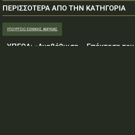
ΠΕΡΙΣΣΟΤΕΡΑ ΑΠΟ ΤΗΝ ΚΑΤΗΓΟΡΙΑ
ΥΠΟΥΡΓΕΊΟ ΕΘΝΙΚΉΣ ΆΜΥΝΑΣ
ΥΠΕΘΑ: «Αναβάθμιση – Επέκταση του
Αλεξανδρούπολης, με σκοπό τη λειτο
Τμήματος»
Φορέας: Υπουργείο Εθνικής ΆμυναςΑρ. Πρωτοκόλλου: 107952ΑΔΑ
— ΠΕΡΙΛΗΨΗ ΔΙΑΚΗΡΥΞΗΣ / ΔΙΑΚΗΡΥΞΗ (ΑΠΟ 1.10.2025)Θέμα: «Αν
Υφιστάμενου ΒΝΣ Αλεξανδρούπολης, με σκοπό τη...
ΥΠΟΥΡΓΕΊΟ ΕΘΝΙΚΉΣ ΆΜΥΝΑΣ