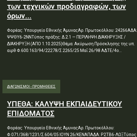
των τεχνικών προδιαγραφών, των
όρων...
Φορέας: Υπουργείο Εθνικής ΆμυναςΑρ. Πρωτοκόλλου: 24266ΑΔΑ
ΨΨΘΥ6-2ΝΝΤύπος πράξης: Δ.2.1 — ΠΕΡΙΛΗΨΗ ΔΙΑΚΗΡΥΞΗΣ /
ΔΙΑΚΗΡΥΞΗ (ΑΠΟ 1.10.2025)Θέμα: Ακύρωση Πρόσκλησης της υπ.
αιρθ Φ.600.163/94/22278/Σ.2265/25 Μαΐ 26/98 ΑΔΤΕ/4ο...
ΔΙΑΓΩΝΙΣΜΟΊ - ΠΡΟΜΉΘΕΙΕΣ
ΥΠΕΘΑ: ΚΑΛΥΨΗ ΕΚΠΑΙΔΕΥΤΙΚΟΥ
ΕΠΙΔΟΜΑΤΟΣ
Φορέας: Υπουργείο Εθνικής ΆμυναςΑρ. Πρωτοκόλλου:
Φ.071/368/1231/Σ.604/05 ΙΟΥΝ 26/ΚΕΝΑΠΑΔΑ: Ρ2ΤΒ6-ΛΩΞΤύπος