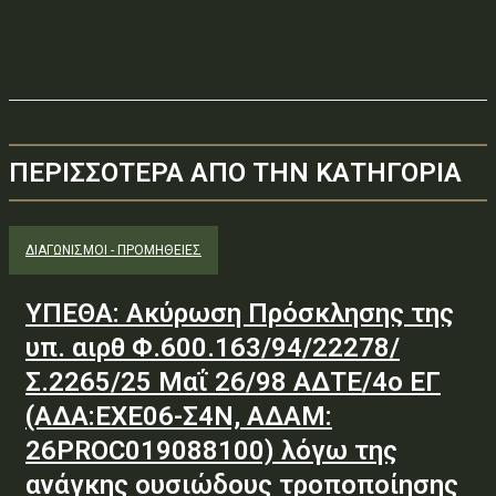
ΠΕΡΙΣΣΟΤΕΡΑ ΑΠΟ ΤΗΝ ΚΑΤΗΓΟΡΙΑ
ΔΙΑΓΩΝΙΣΜΟΊ - ΠΡΟΜΉΘΕΙΕΣ
ΥΠΕΘΑ: Ακύρωση Πρόσκλησης της
υπ. αιρθ Φ.600.163/94/22278/
Σ.2265/25 Μαΐ 26/98 ΑΔΤΕ/4ο ΕΓ
(ΑΔΑ:ΕΧΕ06-Σ4Ν, ΑΔΑΜ:
26PROC019088100) λόγω της
ανάγκης ουσιώδους τροποποίησης