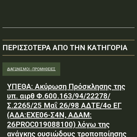
ΠΕΡΙΣΣΟΤΕΡΑ ΑΠΟ ΤΗΝ ΚΑΤΗΓΟΡΙΑ
ΔΙΑΓΩΝΙΣΜΟΊ - ΠΡΟΜΉΘΕΙΕΣ
ΥΠΕΘΑ: Ακύρωση Πρόσκλησης της
υπ. αιρθ Φ.600.163/94/22278/
Σ.2265/25 Μαΐ 26/98 ΑΔΤΕ/4ο ΕΓ
(ΑΔΑ:ΕΧΕ06-Σ4Ν, ΑΔΑΜ:
26PROC019088100) λόγω της
ανάγκης ουσιώδους τροποποίησης