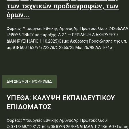
των τεχνικών προδιαγραφών, των
όρων...
Φορέας: Υπουργείο Εθνικής ΆμυναςΑρ. Πρωτοκόλλου: 24266ΑΔΑ
ΨΨΘΥ6-2ΝΝΤύπος πράξης: Δ.2.1 — ΠΕΡΙΛΗΨΗ ΔΙΑΚΗΡΥΞΗΣ /
ΔΙΑΚΗΡΥΞΗ (ΑΠΟ 1.10.2025)Θέμα: Ακύρωση Πρόσκλησης της υπ.
αιρθ Φ.600.163/94/22278/Σ.2265/25 Μαΐ 26/98 ΑΔΤΕ/4ο...
ΔΙΑΓΩΝΙΣΜΟΊ - ΠΡΟΜΉΘΕΙΕΣ
ΥΠΕΘΑ: ΚΑΛΥΨΗ ΕΚΠΑΙΔΕΥΤΙΚΟΥ
ΕΠΙΔΟΜΑΤΟΣ
Φορέας: Υπουργείο Εθνικής ΆμυναςΑρ. Πρωτοκόλλου:
Φ.071/368/1231/Σ.604/05 ΙΟΥΝ 26/ΚΕΝΑΠΑΔΑ: Ρ2ΤΒ6-ΛΩΞΤύπος