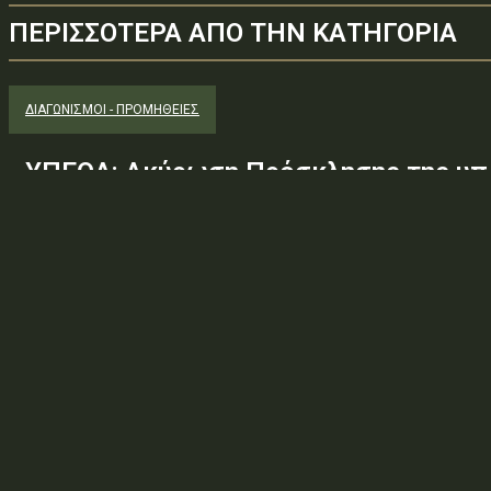
ΠΕΡΙΣΣΟΤΕΡΑ ΑΠΟ ΤΗΝ ΚΑΤΗΓΟΡΙΑ
ΔΙΑΓΩΝΙΣΜΟΊ - ΠΡΟΜΉΘΕΙΕΣ
ΥΠΕΘΑ: Ακύρωση Πρόσκλησης της υπ.
Φ.600.163/94/22278/Σ.2265/25 Μαΐ 
(ΑΔΑ:ΕΧΕ06-Σ4Ν, ΑΔΑΜ: 26PROC0190
ανάγκης ουσιώδους τροποποίησης τω
προδιαγραφών, των όρων...
Φορέας: Υπουργείο Εθνικής ΆμυναςΑρ. Πρωτοκόλλου: 24266ΑΔΑ
— ΠΕΡΙΛΗΨΗ ΔΙΑΚΗΡΥΞΗΣ / ΔΙΑΚΗΡΥΞΗ (ΑΠΟ 1.10.2025)Θέμα: Ακύ
Φ.600.163/94/22278/Σ.2265/25 Μαΐ 26/98 ΑΔΤΕ/4ο...