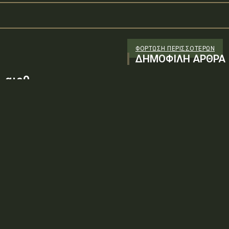
ΦΌΡΤΩΣΗ ΠΕΡΙΣΣΟΤΈΡΩΝ
ΔΗΜΟΦΙΛΗ ΑΡΘΡΑ
 αιρθ
26/98 ΑΔΤΕ/4ο ΕΓ
88100) λόγω της
ν τεχνικών
: ΨΨΘΥ6-2ΝΝΤύπος πράξης: Δ.2.1
ρωση Πρόσκλησης της υπ. αιρθ