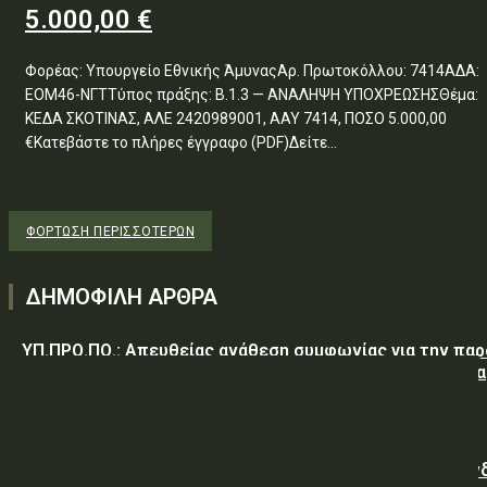
5.000,00 €
Φορέας: Υπουργείο Εθνικής ΆμυναςΑρ. Πρωτοκόλλου: 7414ΑΔΑ:
ΕΟΜ46-ΝΓΤΤύπος πράξης: Β.1.3 — ΑΝΑΛΗΨΗ ΥΠΟΧΡΕΩΣΗΣΘέμα:
ΚΕΔΑ ΣΚΟΤΙΝΑΣ, ΑΛΕ 2420989001, ΑΑΥ 7414, ΠΟΣΟ 5.000,00
€Κατεβάστε το πλήρες έγγραφο (PDF)Δείτε...
ΦΌΡΤΩΣΗ ΠΕΡΙΣΣΟΤΈΡΩΝ
ΔΗΜΟΦΙΛΗ ΑΡΘΡΑ
ΥΠ.ΠΡΟ.ΠΟ.: Απευθείας ανάθεση συμφωνίας για την πα
υπηρεσιών κλειδαρά για τη σφράγιση οικίας στα Μέγαρα
λόγω αιφνιδίου θανάτου και απουσίας συγγενών
Γαλλική «ψήφος εμπιστοσύνης» στην ηλεκτρική διασύν